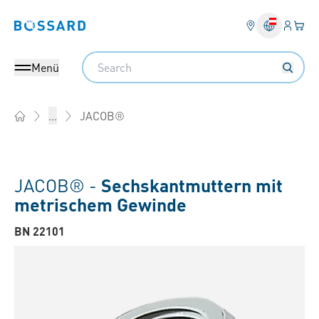
Anmel
Ihr 
Bossard homepage
Search
Menü
JACOB®
...
Home
JACOB® -
Sechskantmuttern mit
metrischem Gewinde
BN 22101