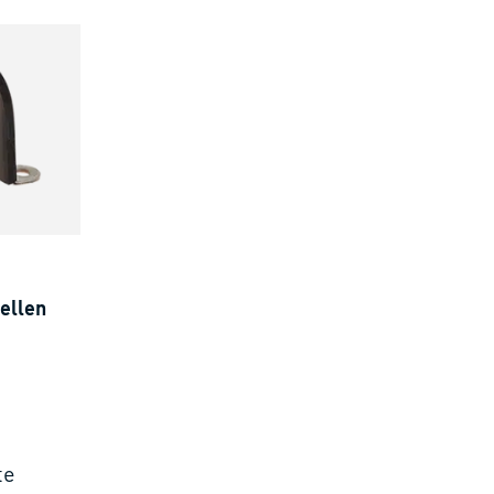
ellen
te