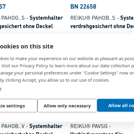
57
BN 22658
 PAHOG..S
-
Systemhalter
REIKU® PAHOB..S
-
Syste
gesichert ohne Deckel
verdrehgesichert ohne De
, grau
Polyamid, schwarz
ookies on this site
kies to make your experience on our website as pleasant as poss
. Visit our Privacy Policy to learn more about our data collection p
nage your personal preferences under "Cookie Settings" now or
 By clicking Accept, you allow us to our use of cookies.
e
Allow all c
ie settings
Allow only necessary
60
BN 22661
 PAHOB..V
-
Systemhalter
REIKU® PAVSG
-