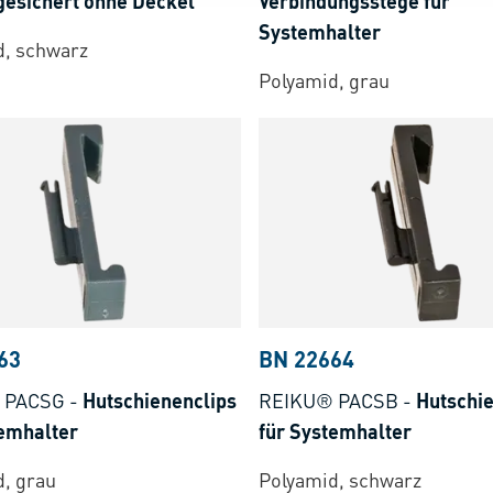
gesichert ohne Deckel
Verbindungsstege für
Systemhalter
d, schwarz
Polyamid, grau
63
BN 22664
 PACSG
-
Hutschienenclips
REIKU® PACSB
-
Hutschie
temhalter
für Systemhalter
, grau
Polyamid, schwarz