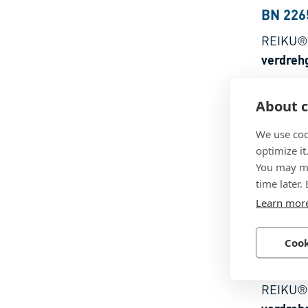
BN 226
REIKU®
verdreh
Polyamid
About c
We use coo
optimize it
You may ma
time later.
Learn mor
Cook
BN 226
REIKU®