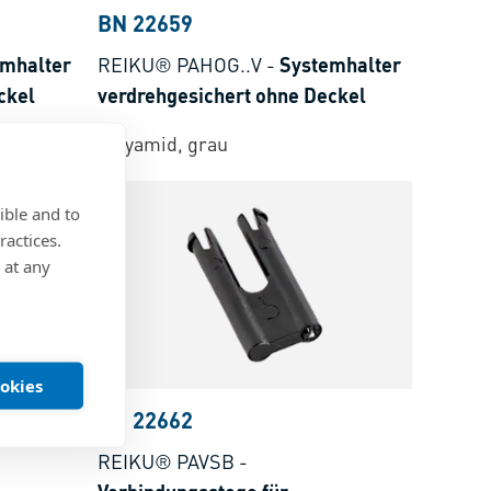
BN 22659
mhalter
REIKU® PAHOG..V
-
Systemhalter
ckel
verdrehgesichert ohne Deckel
Polyamid, grau
ible and to
ractices.
 at any
ookies
BN 22662
REIKU® PAVSB
-