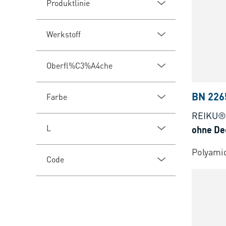
Produktlinie
Werkstoff
Oberfl%C3%A4che
BN 226
Farbe
REIKU®
L
ohne De
Polyamid
Code