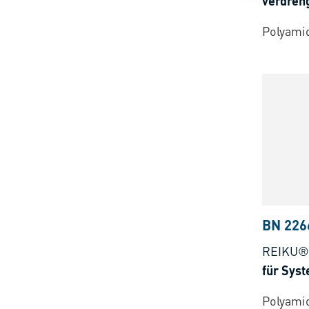
verdreh
Polyami
BN 226
REIKU®
für Sys
Polyamid