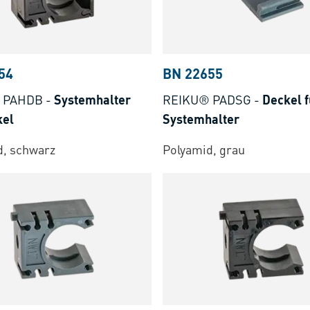
54
BN 22655
 PAHDB
-
Systemhalter
REIKU® PADSG
-
Deckel f
kel
Systemhalter
d, schwarz
Polyamid, grau