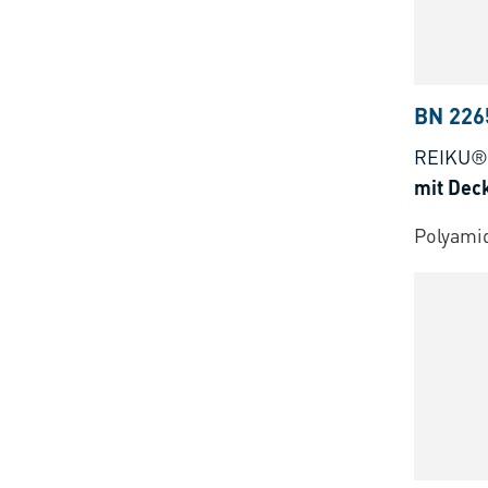
BN 226
REIKU®
mit Dec
Polyami