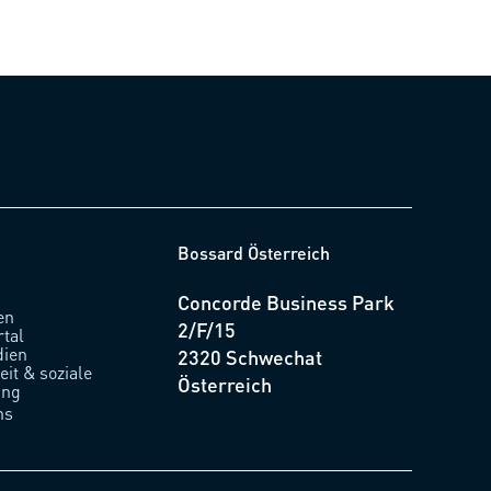
Bossard Österreich
Concorde Business Park
en
2/F/15
rtal
ien
2320 Schwechat
it & soziale
Österreich
ung
ns