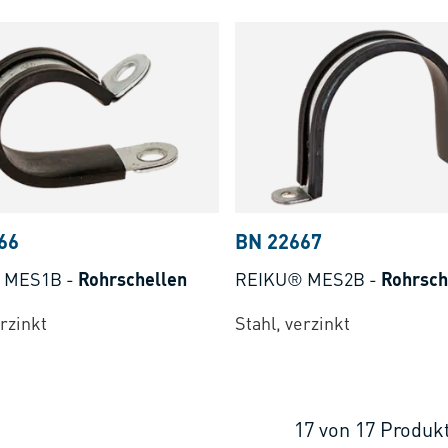
66
BN 22667
 MES1B
-
Rohrschellen
REIKU® MES2B
-
Rohrsch
erzinkt
Stahl, verzinkt
17
von
17
Produk