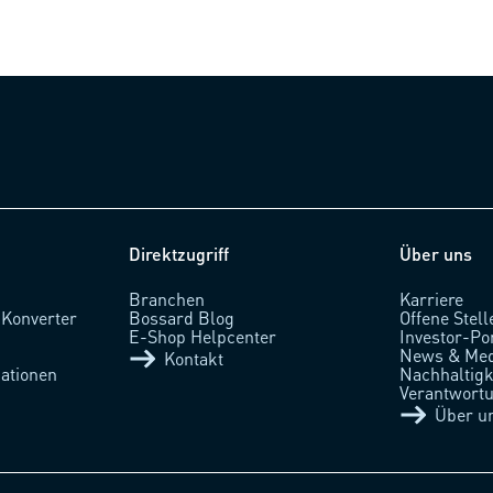
Direktzugriff
Über uns
Branchen
Karriere
 Konverter
Bossard Blog
Offene Stell
l
E-Shop Helpcenter
Investor-Po
News & Med
Kontakt
ationen
Nachhaltigke
Verantwort
Über u