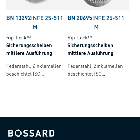
BN 13292
|
NFE 25-511
BN 20695
|
NFE 25-511
M
M
Rip-Lock™
-
Rip-Lock™
-
Sicherungsscheiben
Sicherungsscheiben
mittlere Ausführung
mittlere Ausführung
Federstahl, Zinklamellen
Federstahl, Zinklamellen
beschichtet ISO
beschichtet ISO
10683/flZnL/nc/480h/C
10683/flZnL/nc/ TL/480h/C
(µ=0.12-0.18)
TL: CresaCoat® C 313
Silver
Bossard homepage