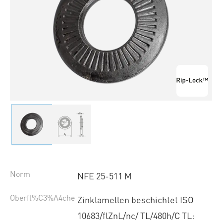
Norm
NFE 25-511 M
Oberfl%C3%A4che
Zinklamellen beschichtet ISO
10683/flZnL/nc/ TL/480h/C TL: