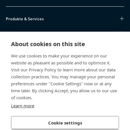
Produkte & Services
Wissen
About cookies on this site
Direktzugriff
We use cookies to make your experience on our
website as pleasant as possible and to optimize it.
Über uns
Visit our Privacy Policy to learn more about our data
collection practices. You may manage your personal
Bossard Österreich
preferences under "Cookie Settings" now or at any
Concorde Business Park 2/F/15
time later. By clicking Accept, you allow us to our use
2320 Schwechat
of cookies.
Österreich
Learn more
Cookie settings
Datenschutzerklärung
Impressum