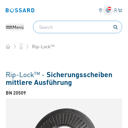
Anmel
Ihr 
Bossard homepage
Search
Menü
Rip-Lock™
...
Home
Rip-Lock™ -
Sicherungsscheiben
mittlere Ausführung
BN 20509