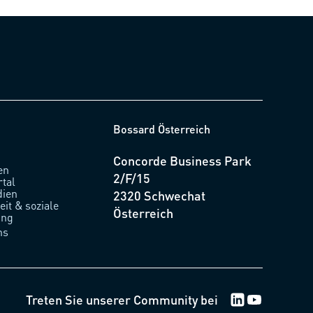
Bossard Österreich
Concorde Business Park
en
2/F/15
rtal
ien
2320 Schwechat
it & soziale
Österreich
ung
ns
Treten Sie unserer Community bei