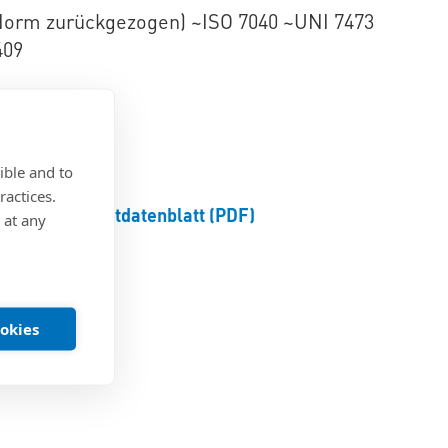
Norm zurückgezogen) ~ISO 7040 ~UNI 7473
409
ible and to
ractices.
Produktdatenblatt (PDF)
 at any
ookies