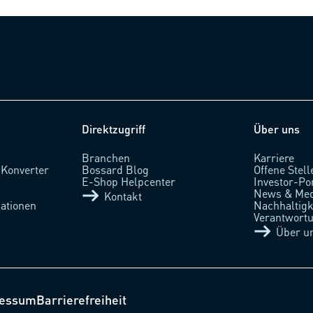
Direktzugriff
Über uns
Branchen
Karriere
 Konverter
Bossard Blog
Offene Stell
l
E-Shop Helpcenter
Investor-Po
News & Med
Kontakt
ationen
Nachhaltigke
Verantwort
Über u
ressum
Barrierefreiheit