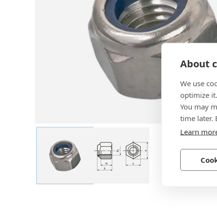
About c
We use coo
optimize it
You may ma
time later.
Learn mor
Cook