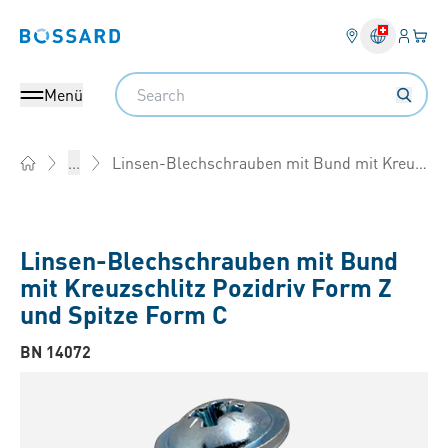
Anmel
Ihr 
Bossard homepage
Search
Menü
Linsen-Blechschrauben mit Bund mit Kreuzschlitz Pozidriv Form Z und Spitze Form C
...
Home
Linsen-Blechschrauben mit Bund
mit Kreuzschlitz Pozidriv Form Z
und Spitze Form C
BN 14072