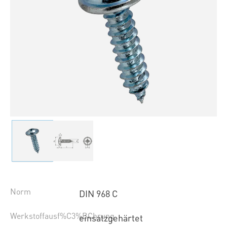
Norm
DIN 968 C
Werkstoffausf%C3%BChrung
einsatzgehärtet