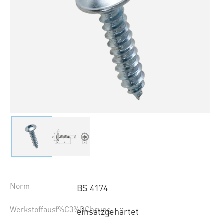
Norm
BS 4174
Werkstoffausf%C3%BChrung
einsatzgehärtet