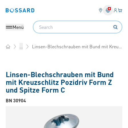
Anmel
Ihr 
Bossard homepage
Search
Menü
Linsen-Blechschrauben mit Bund mit Kreuzschlitz Pozidriv Form Z und Spitze Form C
...
Home
Linsen-Blechschrauben mit Bund
mit Kreuzschlitz Pozidriv Form Z
und Spitze Form C
BN 30904