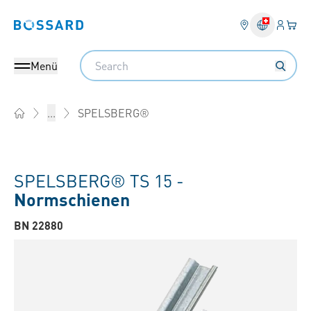
Anmel
Ihr 
Bossard homepage
Search
Menü
SPELSBERG®
...
Home
SPELSBERG® TS 15 -
Normschienen
BN 22880