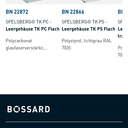
BN 22872
BN 22866
BN 
SPELSBERG® TK PC
-
SPELSBERG® TK PS
-
SPE
Leergehäuse TK PC Flach
Leergehäuse TK PS Flach
Leer
tran
Polycarbonat
Polystyrol, lichtgrau RAL
glasfaserverstärkt,
7035
Polys
lichtgrau RAL 7035
7035
Bossard homepage