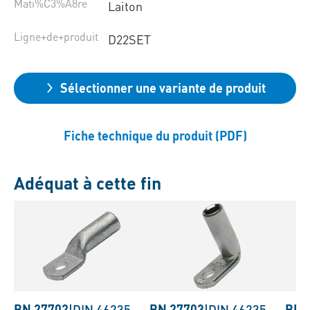
Mati%C3%A8re
Laiton
Ligne+de+produit
D22SET
Sélectionner une variante de produit
Fiche technique du produit (PDF)
Adéquat à cette fin
BN 27702
|
DIN 46235
BN 27703
|
DIN 46235
BN 