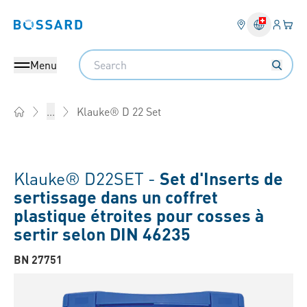
Connex
Votre
Bossard homepage
Search
Menu
Klauke® D 22 Set
...
Home
Klauke® D22SET -
Set d'Inserts de
sertissage dans un coffret
plastique étroites pour cosses à
sertir selon DIN 46235
BN 27751