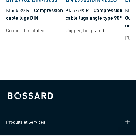
Klauke® R
-
Compression
Klauke® R
-
Compression
Klau
cable lugs DIN
cable lugs angle type 90°
Outi
univ
Copper, tin-plated
Copper, tin-plated
Maki
Plus
sert
Bossard homepage
Produits et Services