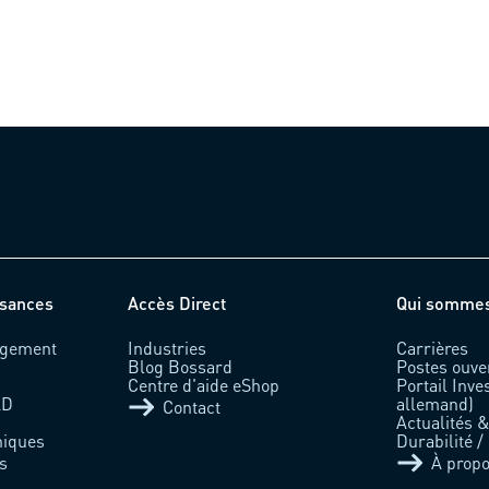
ssances
Accès Direct
Qui somme
rgement
Industries
Carrières
Blog Bossard
Postes ouve
Centre d'aide eShop
Portail Inve
AD
allemand)
Contact
Actualités 
niques
Durabilité /
s
À prop