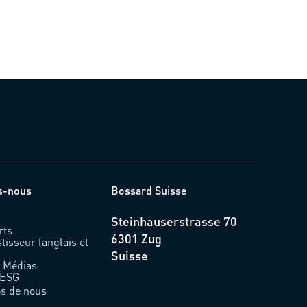
s-nous
Bossard Suisse
Steinhauserstrasse 70
rts
6301 Zug
stisseur (anglais et
Suisse
& Médias
 ESG
os de nous