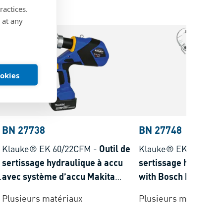
ractices.
 at any
ookies
BN 27738
BN 27748
Klauke® EK 60/22CFM
-
Outil de
Klauke® EKM 60/22
sertissage hydraulique à accu
sertissage hydrauli
avec système d’accu Makita
with Bosch battery 
plage de sertissage 6-300 mm²
crimping range 6-3
Plusieurs matériaux
Plusieurs matériaux