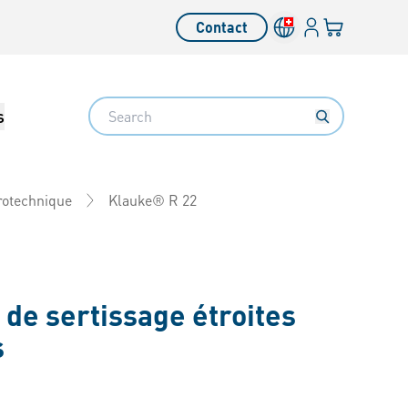
Connexion
Votre panier
Contact
Search
s
Klauke® R 22
trotechnique
 de sertissage étroites
s