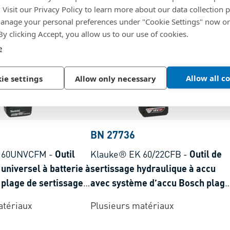
. Visit our Privacy Policy to learn more about our data collection p
nage your personal preferences under "Cookie Settings" now or
 By clicking Accept, you allow us to our use of cookies.
e
Allow all c
ie settings
Allow only necessary
BN 27736
K 60UNVCFM
-
Outil
Klauke® EK 60/22CFB
-
Outil de
universel à batterie à
sertissage hydraulique à accu
 plage de sertissage
avec système d’accu Bosch plage
de sertissage 6-300 mm²
atériaux
Plusieurs matériaux