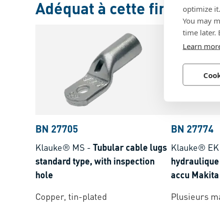
Adéquat à cette fin
optimize it
You may ma
time later.
Learn mor
Cook
BN 27705
BN 27774
Klauke® MS
-
Tubular cable lugs
Klauke® E
standard type, with inspection
hydraulique 
hole
accu Makita
6-300 mm²
Copper, tin-plated
Plusieurs m