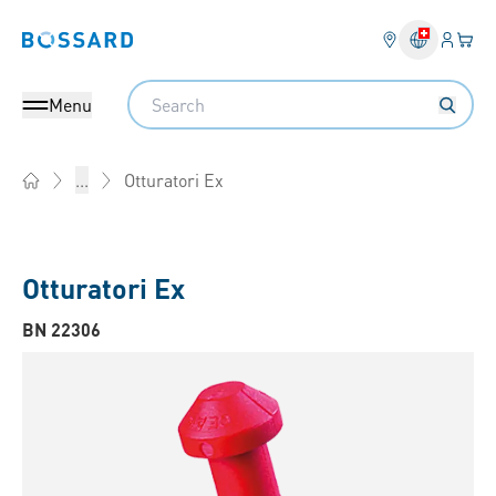
Login
Il tu
Bossard homepage
Search
Menu
Otturatori Ex
...
Home
Otturatori Ex
BN 22306