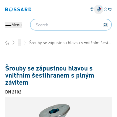
Přihlás
Váš k
Bossard homepage
Search
Menu
Šrouby se zápustnou hlavou s vnitřním šestihranem s plným závitem
...
Home
Šrouby se zápustnou hlavou s
vnitřním šestihranem s plným
závitem
BN 2102