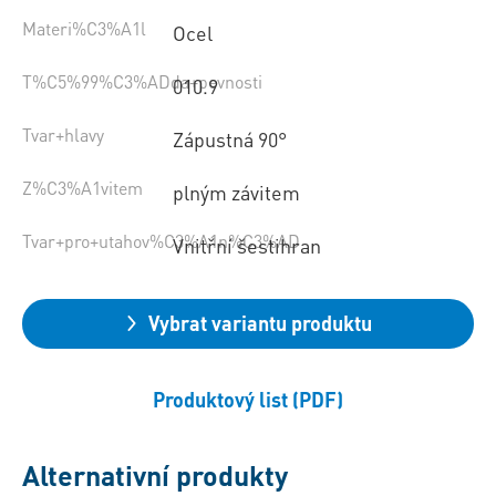
Materi%C3%A1l
Ocel
T%C5%99%C3%ADda+pevnosti
010.9
Tvar+hlavy
Zápustná 90°
Z%C3%A1vitem
plným závitem
Tvar+pro+utahov%C3%A1n%C3%AD
Vnitřní šestihran
Vybrat variantu produktu
Produktový list (PDF)
Alternativní produkty