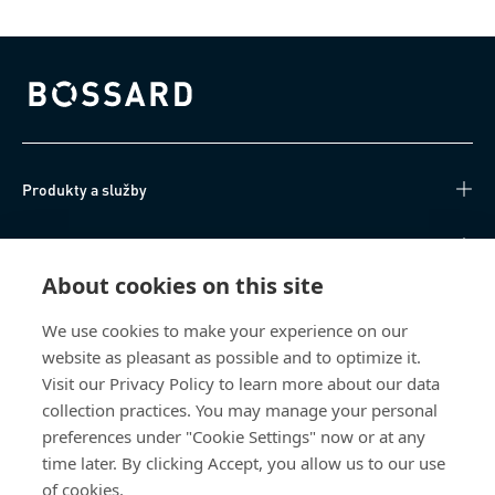
Bossard homepage
Produkty a služby
Technické informace
About cookies on this site
Užitečné odkazy
We use cookies to make your experience on our
website as pleasant as possible and to optimize it.
O nás
Visit our Privacy Policy to learn more about our data
collection practices. You may manage your personal
Bossard Česká republika
preferences under "Cookie Settings" now or at any
Tuřanka 1519/115a
time later. By clicking Accept, you allow us to our use
627 00 Brno
of cookies.