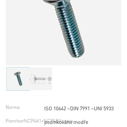
Norma
ISO 10642 ~DIN 7991 ~UNI 5933
Povrchov%C3%A1+%C3%BAprava
pozinkováno modře