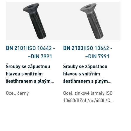
BN 2101
|
ISO 10642
-
BN 2103
|
ISO 10642
-
~DIN 7991
~DIN 7991
Šrouby se zápustnou
Šrouby se zápustnou
hlavou s vnitřním
hlavou s vnitřním
šestihranem s plným
šestihranem s plným
závitem
závitem
Ocel, černý
Ocel, zinkové lamely ISO
10683/flZnL/nc/480h/C
(µ=0.12-0.18)