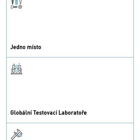
Jedno místo
Vyberte si z více než milionu spojovacích dílů,
elektrických a funkčních prvků, které máme skladem.
Globální Testovací Laboratoře
Laboratoře s ISO/IEC 17025 nabízejí testy s certifikací
ISO 13485 pro zdravotnické prostředky.