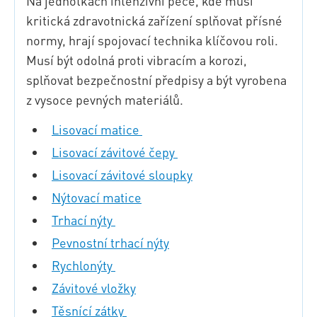
Na jednotkách intenzivní péče, kde musí
kritická zdravotnická zařízení splňovat přísné
normy, hrají spojovací technika klíčovou roli.
Musí být odolná proti vibracím a korozi,
splňovat bezpečnostní předpisy a být vyrobena
z vysoce pevných materiálů.
Lisovací matice
Lisovací závitové čepy
Lisovací závitové sloupky
Nýtovací matice
Trhací nýty
Pevnostní trhací nýty
Rychlonýty
Závitové vložky
Těsnící zátky