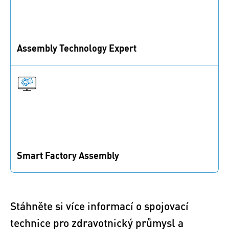
Assembly Technology Expert
Naše odborné znalosti v oblasti montážních
technologií zvýší vaši konkurenceschopnost a urychlí
vstup na trh.
Smart Factory Assembly
Optimální řízení procesů a zajištění kvality digitalizují
pracovní pokyny a interakce s nástroji.
Stáhněte si více informací o spojovací
technice pro zdravotnický průmysl a