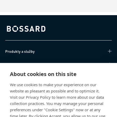
Bossard homepage
Produkty a služby
Technické informace
About cookies on this site
Užitečné odkazy
We use cookies to make your experience on our
website as pleasant as possible and to optimize it.
O nás
Visit our Privacy Policy to learn more about our data
collection practices. You may manage your personal
Bossard Česká republika
preferences under "Cookie Settings" now or at any
Tuřanka 1519/115a
time later. By clicking Accept, you allow us to our use