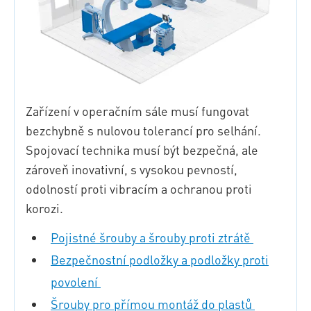
Zařízení v operačním sále musí fungovat
bezchybně s nulovou tolerancí pro selhání.
Spojovací technika musí být bezpečná, ale
zároveň inovativní, s vysokou pevností,
odolností proti vibracím a ochranou proti
korozi.
Pojistné šrouby a šrouby proti ztrátě
Bezpečnostní podložky a podložky proti
povolení
Šrouby pro přímou montáž do plastů