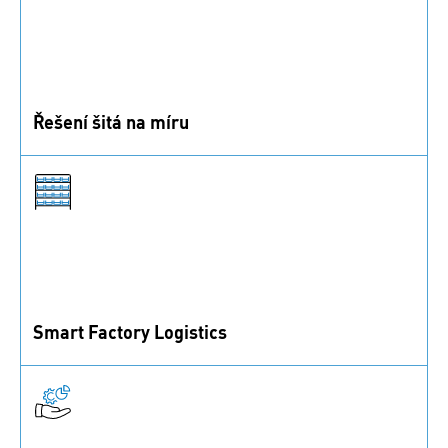
Řešení šitá na míru
Ujišťujeme vás, že nalezneme nejlepší řešení pro vaše
individuální potřeby. Poraďte se s námi!
Smart Factory Logistics
Plně automatizovaná logistika pro zvýšení
transparentnosti a efektivity.