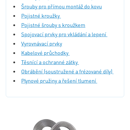
Šrouby pro přímou montáž do kovu
Pojistné kroužky
Pojistné šrouby s kroužkem
Spojovací prvky pro vkládání a lepení
Vyrovnávací prvky
Kabelové průchodky
Těsnící a ochranné zátky
Obrábění (soustružené a frézované díly)
Plynové pružiny a řešení tlumení