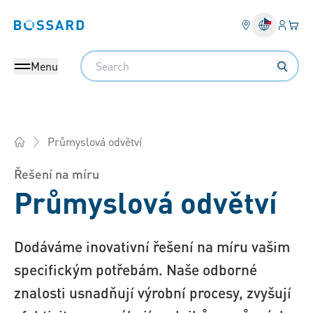
Přihlás
Váš k
Bossard homepage
Search
Menu
Průmyslová odvětví
Bossard Česká rep. - Spojovací technika, Inženýring, Logistik
Řešení na míru
Průmyslová odvětví
Dodáváme inovativní řešení na míru vašim
specifickým potřebám. Naše odborné
znalosti usnadňují výrobní procesy, zvyšují