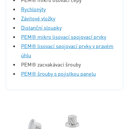
Rychlonýty
Závitové vložky
Distanční sloupky
PEM® mikro lisovací spojovací prvky
PEM® lisovací spojovací prvky v pravém
úhlu
PEM® zacvakávací šrouby
PEM® šrouby s pojistkou panelu