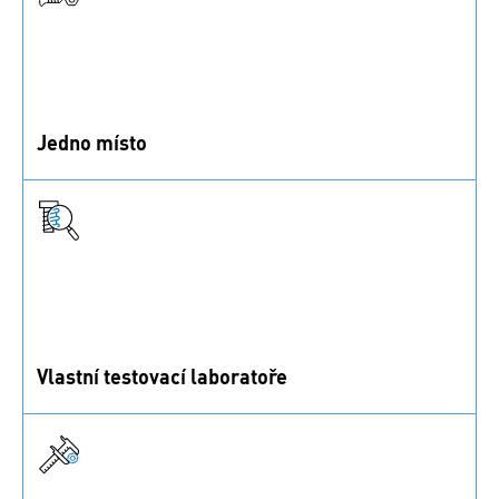
Jedno místo
Vyberte si z více než milionu spojovacích dílů,
elektrických a funkčních prvků, které máme skladem.
Vlastní testovací laboratoře
ISO/IEC 17025 akreditované laboratoře nabízejí širokou
škálu testovacích metod.