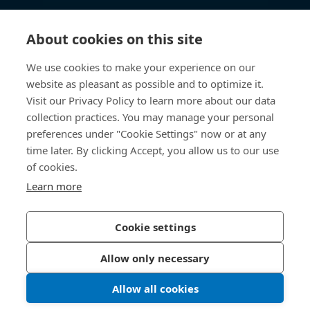
Technické informace
About cookies on this site
Užitečné odkazy
We use cookies to make your experience on our
website as pleasant as possible and to optimize it.
O nás
Visit our Privacy Policy to learn more about our data
collection practices. You may manage your personal
Bossard Česká republika
preferences under "Cookie Settings" now or at any
time later. By clicking Accept, you allow us to our use
Tuřanka 1519/115a
627 00 Brno
of cookies.
Česká republika
Learn more
Cookie settings
Zásady ochrany osobních údajů
Tiráž
Allow only necessary
Přístupnost
Allow all cookies
LinkedIn 
Youtub
© 2026 Bossard