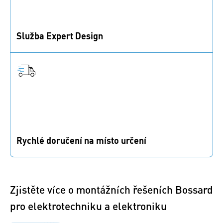
Služba Expert Design
Pomůžeme vám s výběrem správného materiálu a
spojovacích prvků. Poradíme s vývojem prototypů.
Rychlé doručení na místo určení
S více než 80 pobočkami po celém světě můžete
počítat s rychlými reakcemi a dodávkami.
Zjistěte více o montážních řešeních Bossard
pro elektrotechniku a elektroniku