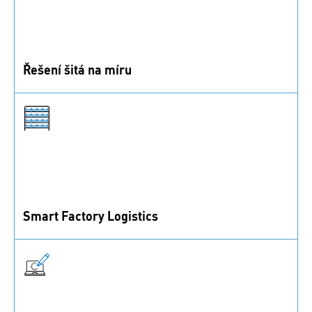
Řešení šitá na míru
Ujišťujeme vás, že nalezneme nejlepší řešení pro vaše
individuální potřeby. Poraďte se s námi!
Smart Factory Logistics
Plně automatizovaná logistika pro zvýšení
transparentnosti a efektivity.