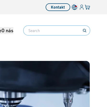
Přihlásit se
Váš košík
Kontakt
Search
e
O nás