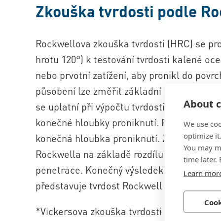
Zkouška tvrdosti podle R
Rockwellova zkouška tvrdosti (HRC) se pr
hrotu 120°) k testování tvrdosti kalené ocel
nebo prvotní zatížení, aby pronikl do povr
působení lze změřit základní hloubku, kter
About c
se uplatní při výpočtu tvrdosti. Zkušební s
konečné hloubky proniknutí. Po době setrvá
We use coo
optimize it
konečná hloubka proniknutí. Zkoušející po
You may ma
Rockwella na základě rozdílu mezi zákla
time later.
penetrace. Konečný výsledek hodnoty tvr
Learn mor
představuje tvrdost Rockwell (např. 58HRC
Cook
*Vickersova zkouška tvrdosti akreditován