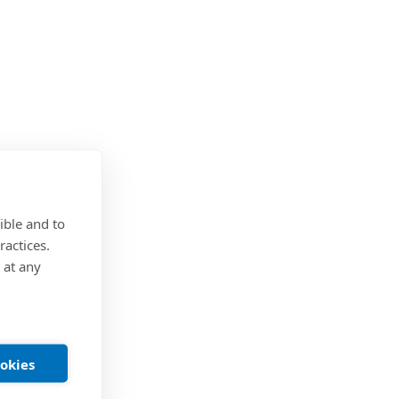
ible and to
ractices.
 at any
ookies