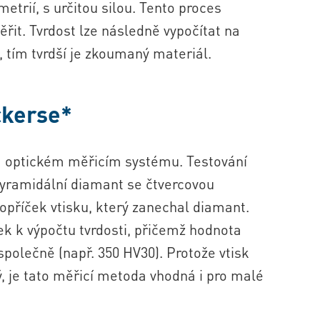
ometrií, s určitou silou. Tento proces
ěřit. Tvrdost lze následně vypočítat na
, tím tvrdší je zkoumaný materiál.
ckerse*
na optickém měřicím systému. Testování
pyramidální diamant se čtvercovou
opříček vtisku, který zanechal diamant.
k k výpočtu tvrdosti, přičemž hodnota
společně (např. 350 HV30). Protože vtisk
 je tato měřicí metoda vhodná i pro malé