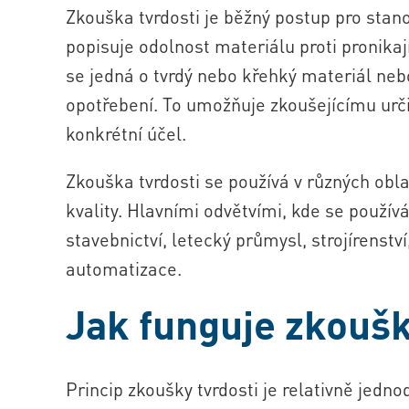
Zkouška tvrdosti je běžný postup pro stano
popisuje odolnost materiálu proti pronikaj
se jedná o tvrdý nebo křehký materiál neb
opotřebení. To umožňuje zkoušejícímu urči
konkrétní účel.
Zkouška tvrdosti se používá v různých obl
kvality. Hlavními odvětvími, kde se použív
stavebnictví, letecký průmysl, strojírenstv
automatizace.
Jak funguje zkoušk
Princip zkoušky tvrdosti je relativně jed