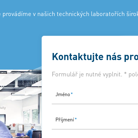
 provádíme v našich technických laboratořích širo
Kontaktujte nás pro
Formulář je nutné vyplnit. * pol
Jméno
*
Příjmení
*