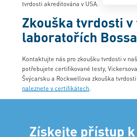
tvrdosti akreditována v USA.
Zkouška tvrdosti v
laboratořích Boss
Kontaktujte nás pro zkoušku tvrdosti v na
potřebujete certifikované testy, Vickersov
Švýcarsku a Rockwellova zkouška tvrdosti
naleznete v certifikátech
.
Získejte přístup k