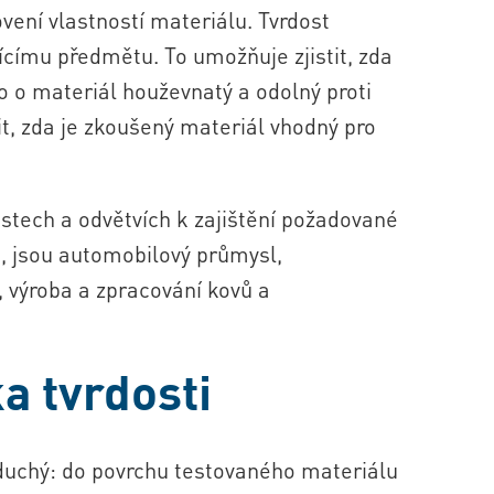
vení vlastností materiálu. Tvrdost
ícímu předmětu. To umožňuje zjistit, zda
o o materiál houževnatý a odolný proti
t, zda je zkoušený materiál vhodný pro
astech a odvětvích k zajištění požadované
á, jsou automobilový průmysl,
í, výroba a zpracování kovů a
a tvrdosti
noduchý: do povrchu testovaného materiálu