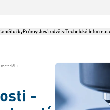
šení
Služby
Průmyslová odvětví
Technické informac
í materiálu
Logistika
osti -