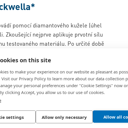
ockwella*
ovádí pomocí diamantového kužele (úhel
i. Zkoušející nejprve aplikuje prvotní sílu
chu testovaného materiálu. Po určité době
á slouží jako referenční úroveň a později
ookies on this site
íla se poté dále zvyšuje, aby se dosáhlo
ní se zkušební síla opět sníží a změří se
kies to make your experience on our website as pleasant as poss
. Visit our Privacy Policy to learn more about our data collection p
té vypočítá hodnotu tvrdosti podle
nage your personal preferences under "Cookie Settings" now or
dní hloubkou a konečnou hloubkou
 By clicking Accept, you allow us to our use of cookies.
dosti v kombinaci se zkušebním postupem
e
).
Allow all c
ie settings
Allow only necessary
a ve Švýcarsku; Rockwellova zkouška