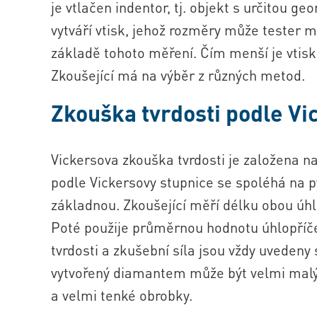
je vtlačen indentor, tj. objekt s určitou ge
vytváří vtisk, jehož rozměry může tester m
základě tohoto měření. Čím menší je vtisk
Zkoušející má na výběr z různých metod.
Zkouška tvrdosti podle Vi
Vickersova zkouška tvrdosti je založena 
podle Vickersovy stupnice se spoléhá na 
základnou. Zkoušející měří délku obou úhl
Poté použije průměrnou hodnotu úhlopříče
tvrdosti a zkušební síla jsou vždy uvedeny 
vytvořený diamantem může být velmi malý,
a velmi tenké obrobky.