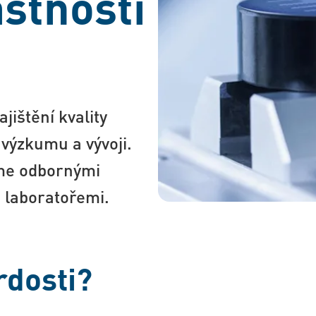
astností
jištění kvality
 výzkumu a vývoji.
íme odbornými
 laboratořemi.
rdosti?