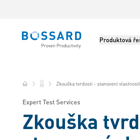
Produktová ře
Bossard homepage
Zkouška tvrdosti - stanovení vlastnost
...
Bossard Česká rep. - Spojovací technika, Inženýring, 
Expert Test Services
Zkouška tvrd