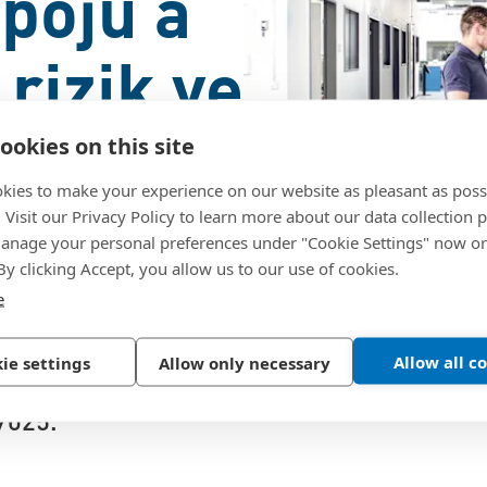
spojů a
rizik ve
ookies on this site
kies to make your experience on our website as pleasant as poss
. Visit our Privacy Policy to learn more about our data collection p
nage your personal preferences under "Cookie Settings" now or
ování je zásadní pro
 By clicking Accept, you allow us to our use of cookies.
 odvětvích.
e
vlastním zkušebním
Allow all c
ie settings
Allow only necessary
ě potřeby nabídnout i
7025.