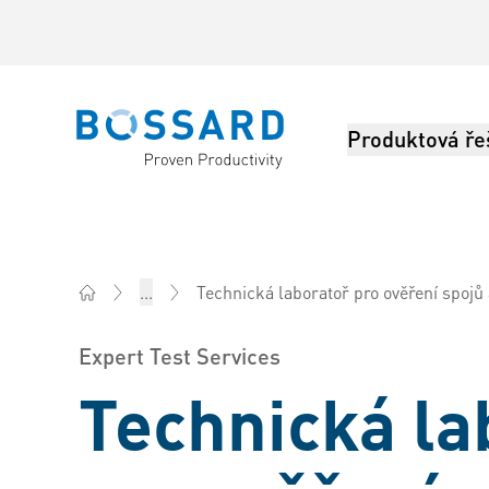
Produktová ře
Bossard homepage
Technická laboratoř pro ověření spojů a mi
...
Bossard Česká rep. - Spojovací technika, Inženýring, 
Expert Test Services
Technická la