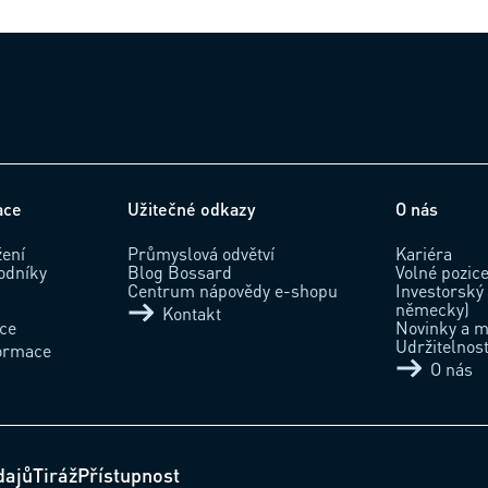
ace
Užitečné odkazy
O nás
žení
Průmyslová odvětví
Kariéra
odníky
Blog Bossard
Volné pozic
Centrum nápovědy e-shopu
Investorský 
německy)
Kontakt
ace
Novinky a m
Udržitelnos
formace
O nás
dajů
Tiráž
Přístupnost