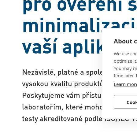
pro ověření 
minimalizaci 
vaší aplikaci.
About c
We use coo
optimize it
You may ma
Nezávislé, platné a spolehlivé test
time later.
vysokou kvalitu produktů v různých
Learn mor
Poskytujeme vám přístup k našim 
Cook
laboratořím, které mohou v případ
testy akreditované podle ISO/IEC 1