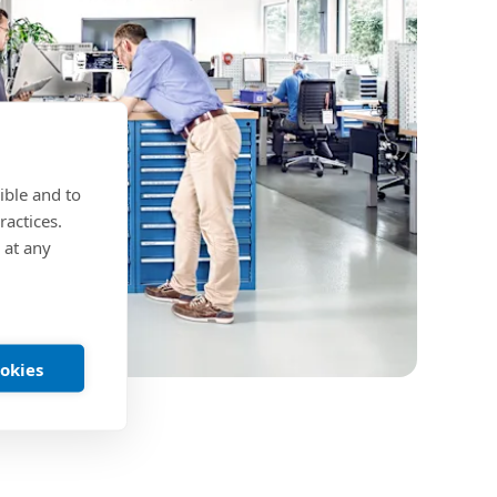
ible and to
ractices.
 at any
ookies