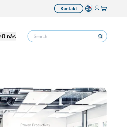
Přihlásit se
Váš košík
Kontakt
Search
e
O nás