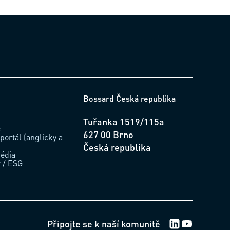
Bossard Česká republika
Tuřanka 1519/115a
e
627 00 Brno
portál (anglicky a
Česká republika
édia
t / ESG
LinkedIn Logo
Youtube Lo
Připojte se k naší komunitě