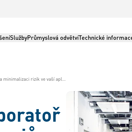
šení
Služby
Průmyslová odvětví
Technické informac
nimalizaci rizik ve vaší aplikaci.
Logistika
boratoř