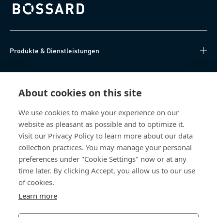
Bossard homepage
Produkte & Dienstleistungen
Wissen
About cookies on this site
Direkter Zugang
We use cookies to make your experience on our
website as pleasant as possible and to optimize it.
Über uns
Visit our Privacy Policy to learn more about our data
collection practices. You may manage your personal
Bossard Deutschland
preferences under "Cookie Settings" now or at any
Max-Eyth-Str. 14
time later. By clicking Accept, you allow us to our use
89186 Illerrieden
of cookies.
Deutschland
Learn more