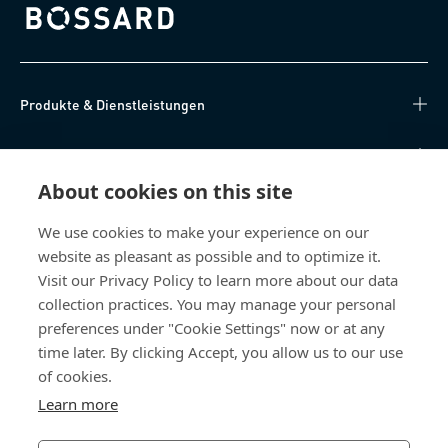
Bossard homepage
Produkte & Dienstleistungen
Wissen
About cookies on this site
Direkter Zugang
We use cookies to make your experience on our
website as pleasant as possible and to optimize it.
Über uns
Visit our Privacy Policy to learn more about our data
collection practices. You may manage your personal
Bossard Deutschland
preferences under "Cookie Settings" now or at any
Max-Eyth-Str. 14
time later. By clicking Accept, you allow us to our use
89186 Illerrieden
of cookies.
Deutschland
Learn more