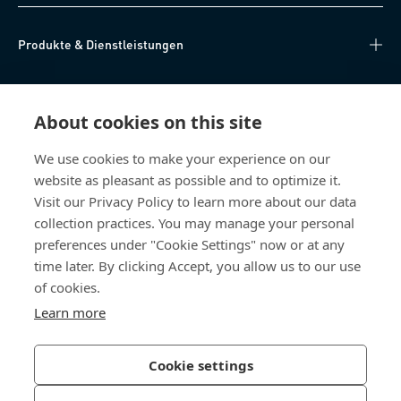
Produkte & Dienstleistungen
Wissen
About cookies on this site
Direkter Zugang
We use cookies to make your experience on our
website as pleasant as possible and to optimize it.
Über uns
Visit our Privacy Policy to learn more about our data
collection practices. You may manage your personal
Bossard Deutschland
preferences under "Cookie Settings" now or at any
time later. By clicking Accept, you allow us to our use
Max-Eyth-Str. 14
89186 Illerrieden
of cookies.
Deutschland
Learn more
Cookie settings
Datenschutzerklärung
Impressum