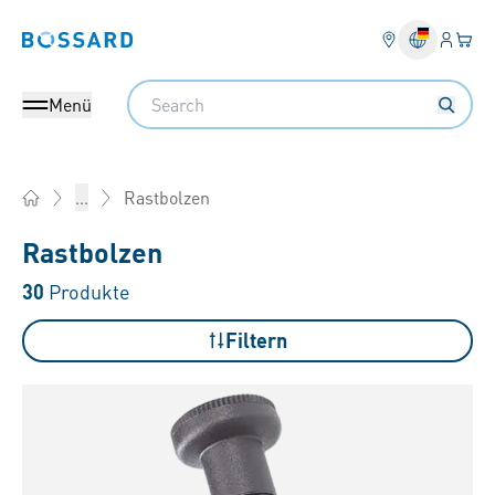
Anmel
Ihr 
Bossard homepage
Search
Menü
Rastbolzen
...
Home
Rastbolzen
30
Produkte
Filtern