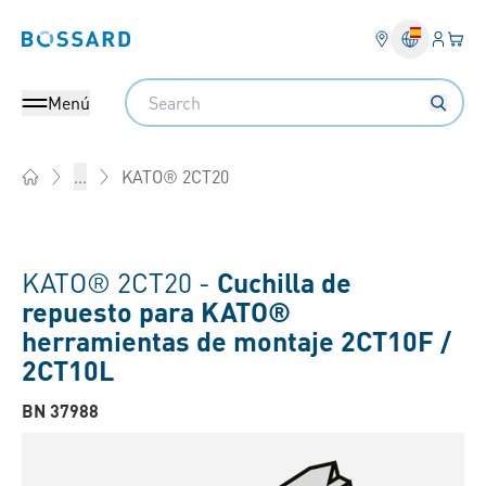
Ingresa
Cest
Bossard homepage
Search
Menú
KATO® 2CT20
...
Home
KATO® 2CT20 -
Cuchilla de
repuesto para KATO®
herramientas de montaje 2CT10F /
2CT10L
BN 37988