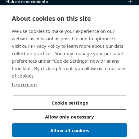
Hub de conocimiento
Acceso Directo
About cookies on this site
We use cookies to make your experience on our
Sobre nosotros
website as pleasant as possible and to optimize it.
Visit our Privacy Policy to learn more about our data
Bossard España
collection practices. You may manage your personal
preferences under "Cookie Settings" now or at any
SC Trade Center
Av. de les Corts Catalanes, 8
time later. By clicking Accept, you allow us to our use
08173 Sant Cugat del Vallès (Barcelona)
of cookies.
España
Learn more
Cookie settings
Política de Privacidad
Imprimir
Allow only necessary
Accesibilidad
Allow all cookies
© 2026 Bossard