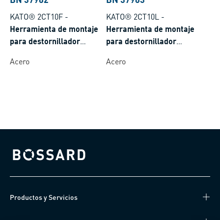
KATO® 2CT10F
-
KATO® 2CT10L
-
Herramienta de montaje
Herramienta de montaje
para destornillador
para destornillador
eléctrico y neumático para
eléctrico y neumático para
Acero
Acero
KATO® insertos roscados
KATO® insertos roscados
de alambre sin passador,
de alambre sin passador,
con rosca de paso libre
con espiras poligonales
autoblocantes
Bossard homepage
Productos y Servicios