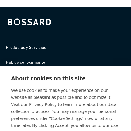
Bossard homepage
Productos y Servicios
Hub de conocimiento
Acceso Directo
About cookies on this site
We use cookies to make your experience on our
Sobre nosotros
website as pleasant as possible and to optimize it.
Visit our Privacy Policy to learn more about our data
Bossard España
collection practices. You may manage your personal
preferences under "Cookie Settings" now or at any
SC Trade Center
Av. de les Corts Catalanes, 8
time later. By clicking Accept, you allow us to our use
08173 Sant Cugat del Vallès (Barcelona)