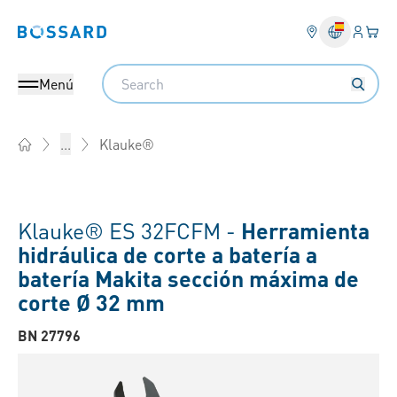
Ingresa
Cest
Bossard homepage
Search
Menú
Klauke®
...
Home
Klauke® ES 32FCFM -
Herramienta
hidráulica de corte a batería a
batería Makita sección máxima de
corte Ø 32 mm
BN 27796