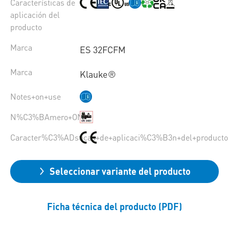
Características de
aplicación del
producto
Marca
ES 32FCFM
Marca
Klauke®
Notes+on+use
N%C3%BAmero+ONU
Caracter%C3%ADsticas+de+aplicaci%C3%B3n+del+producto
Seleccionar variante del producto
Ficha técnica del producto (PDF)