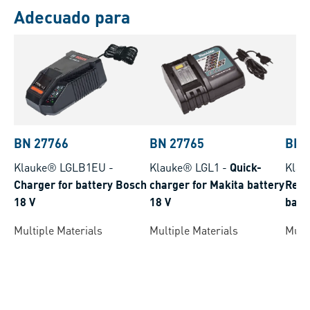
Adecuado para
BN 27766
BN 27765
BN 
Klauke® LGLB1EU
-
Klauke® LGL1
-
Quick-
Kla
Charger for battery Bosch
charger for Makita battery
Repl
18 V
18 V
batt
Multiple Materials
Multiple Materials
Multi