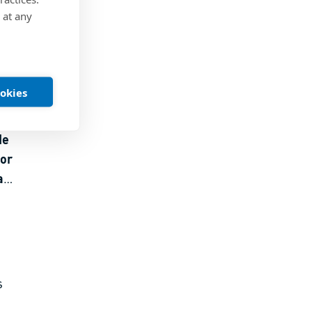
 at any
ookies
de
dor
a
os de
s