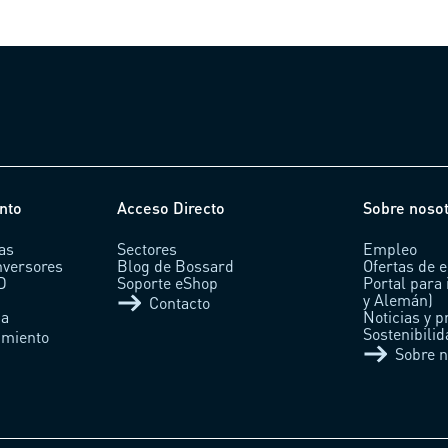
nto
Acceso Directo
Sobre noso
as
Sectores
Empleo
nversores
Blog de Bossard
Ofertas de 
AD
Soporte eShop
Portal para 
y Alemán)
Contacto
ca
Noticias y p
Sostenibili
imiento
Sobre n