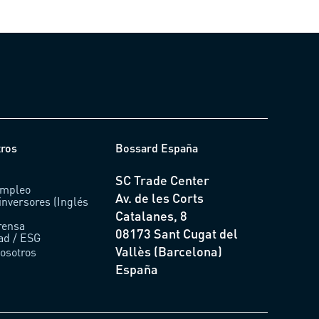
tros
Bossard España
SC Trade Center
empleo
Av. de les Corts
inversores (Inglés
Catalanes, 8
rensa
08173 Sant Cugat del
dad / ESG
Vallès (Barcelona)
osotros
España