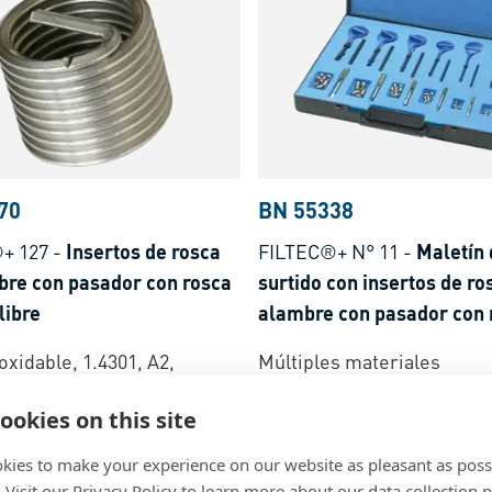
70
BN 55338
+ 127
-
Insertos de rosca
FILTEC®+ N° 11
-
Maletín 
bre con pasador con rosca
surtido con insertos de ro
libre
alambre con pasador con 
paso libre, con herramien
oxidable, 1.4301, A2,
Múltiples materiales
montaje manual
ookies on this site
kies to make your experience on our website as pleasant as poss
. Visit our Privacy Policy to learn more about our data collection p