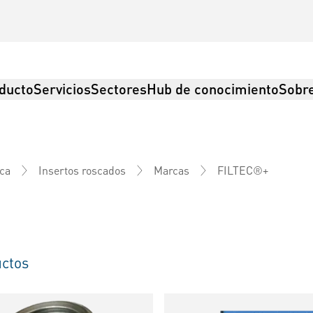
ducto
Servicios
Sectores
Hub de conocimiento
Sobre
FILTEC®+
ica
Insertos roscados
Marcas
ctos