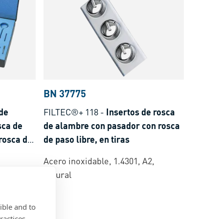
BN 37775
de
FILTEC®+ 118
-
Insertos de rosca
sca de
de alambre con pasador con rosca
rosca de
de paso libre, en tiras
ta de
Acero inoxidable, 1.4301, A2,
natural
ible and to
ractices.