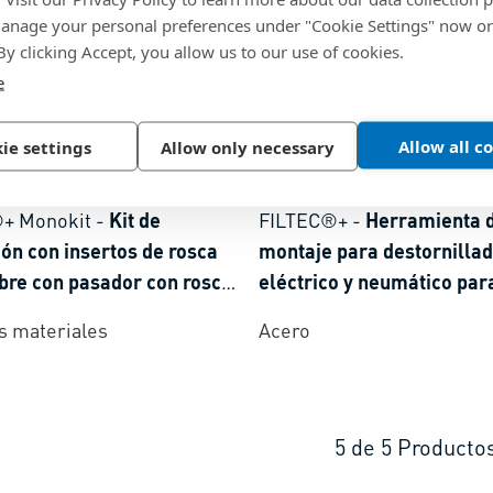
nage your personal preferences under "Cookie Settings" now or
 By clicking Accept, you allow us to our use of cookies.
e
Allow all c
ie settings
Allow only necessary
89
BN 37652
+ Monokit
-
Kit de
FILTEC®+
-
Herramienta 
ón con insertos de rosca
montaje para destornilla
bre con pasador con rosca
eléctrico y neumático par
libre, en embalaje Monokit
FILTEC®+ insertos roscad
s materiales
Acero
alambre con pasador
5
de
5
Producto