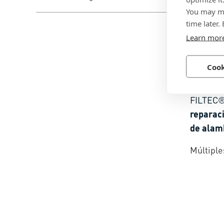
You may ma
time later.
Learn mor
Cook
BN 376
FILTEC®
reparaci
de alam
de paso 
Múltiple