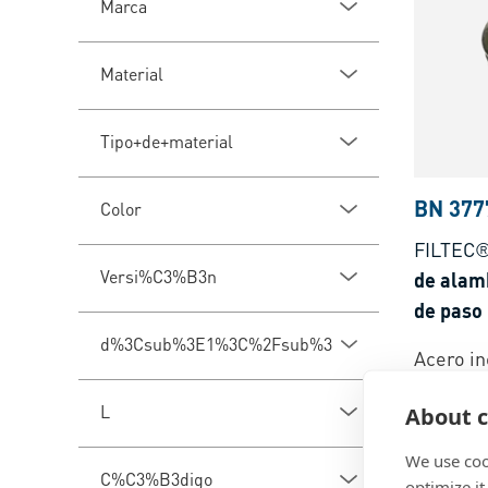
Marca
Material
Tipo+de+material
BN 377
Color
FILTEC®
Versi%C3%B3n
de alam
de paso 
d%3Csub%3E1%3C%2Fsub%3E
Acero in
natural
L
About c
We use coo
C%C3%B3digo
optimize it