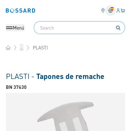
Ingresa
Cest
Bossard homepage
Search
Menú
PLASTI
...
Home
PLASTI -
Tapones de remache
BN 37630