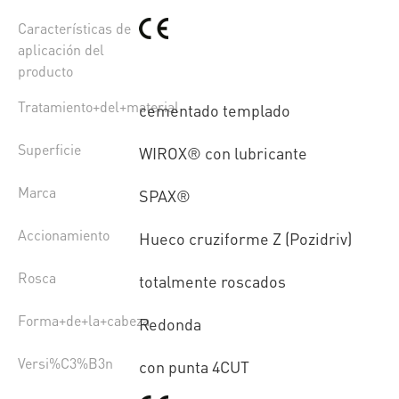
Características de
aplicación del
producto
Tratamiento+del+material
cementado templado
Superficie
WIROX® con lubricante
Marca
SPAX®
Accionamiento
Hueco cruziforme Z (Pozidriv)
Rosca
totalmente roscados
Forma+de+la+cabeza
Redonda
Versi%C3%B3n
con punta 4CUT