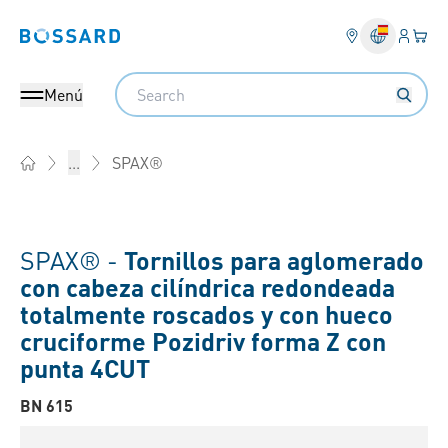
Ingresa
Cest
Bossard homepage
Search
Menú
SPAX®
...
Home
SPAX® -
Tornillos para aglomerado
con cabeza cilíndrica redondeada
totalmente roscados y con hueco
cruciforme Pozidriv forma Z con
punta 4CUT
BN 615