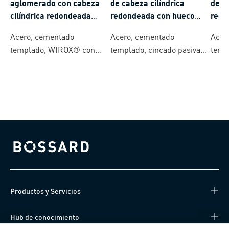
aglomerado con cabeza
de cabeza cilíndrica
de c
cilíndrica redondeada
redondeada con hueco
redo
totalmente roscado y
cruciforme Pozidriv forma
hexa
Acero, cementado
Acero, cementado
Acer
hueco hexalobular T-STAR
Z
templado, WIROX® con
templado, cincado pasivado
temp
plus con punta 4CUT
lubricante
azul
azul 
Bossard homepage
Productos y Servicios
Hub de conocimiento