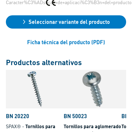
Caracter%C3%ADsticas+de+aplicaci%C3%B3n+del+producto
Seleccionar variante del producto
Ficha técnica del producto (PDF)
Productos alternativos
BN 20220
BN 50023
BN 
SPAX®
-
Tornillos para
Tornillos para aglomerado
Torn