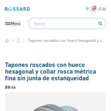
Ingresa
Cest
Bossard homepage
Search
Menú
Tapones roscados con hueco hexagonal y collar rosca métrica fina
...
Home
Tapones roscados con hueco
hexagonal y collar rosca métrica
fina sin junta de estanqueidad
BN 44