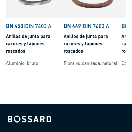
BN 450
|
DIN 7603 A
BN 449
|
DIN 7603 A
BN 
Anillos de junta para
Anillos de junta para
Anill
racores y tapones
racores y tapones
raco
roscados
roscados
rosc
Aluminio, bruto
Fibra vulcanizada, natural
Cobr
Bossard homepage