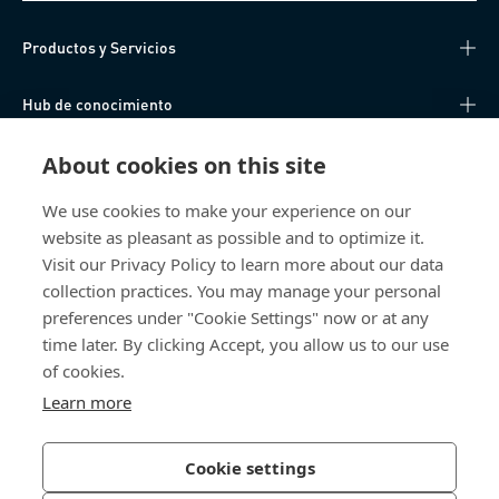
Productos y Servicios
Hub de conocimiento
About cookies on this site
Acceso Directo
We use cookies to make your experience on our
Sobre nosotros
website as pleasant as possible and to optimize it.
Visit our Privacy Policy to learn more about our data
Bossard España
collection practices. You may manage your personal
preferences under "Cookie Settings" now or at any
SC Trade Center
time later. By clicking Accept, you allow us to our use
Av. de les Corts Catalanes, 8
08173 Sant Cugat del Vallès (Barcelona)
of cookies.
España
Learn more
Cookie settings
Política de Privacidad
Imprimir