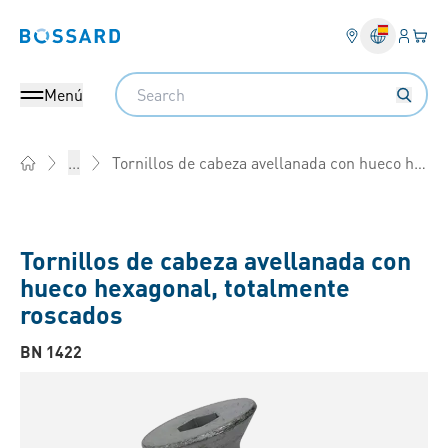
Ingresa
Cest
Bossard homepage
Search
Menú
Tornillos de cabeza avellanada con hueco hexagonal, totalmente roscados
...
Home
Tornillos de cabeza avellanada con
hueco hexagonal, totalmente
roscados
BN 1422