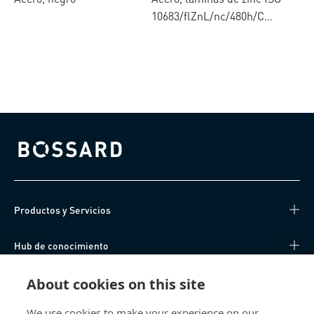
10683/flZnL/nc/480h/C
(µ=0.12-0.18)
Bossard homepage
Productos y Servicios
Hub de conocimiento
Acceso Directo
About cookies on this site
We use cookies to make your experience on our