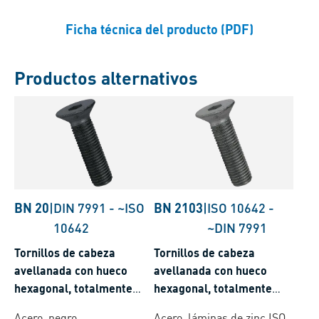
Ficha técnica del producto (PDF)
Productos alternativos
BN 20
|
DIN 7991
-
~ISO
BN 2103
|
ISO 10642
-
10642
~DIN 7991
Tornillos de cabeza
Tornillos de cabeza
avellanada con hueco
avellanada con hueco
hexagonal, totalmente
hexagonal, totalmente
roscados
roscados
Acero, negro
Acero, láminas de zinc ISO