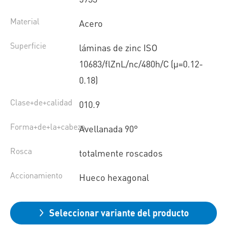
Material
Acero
Superficie
láminas de zinc ISO
10683/flZnL/nc/480h/C (µ=0.12-
0.18)
Clase+de+calidad
010.9
Forma+de+la+cabeza
Avellanada 90°
Rosca
totalmente roscados
Accionamiento
Hueco hexagonal
Seleccionar variante del producto