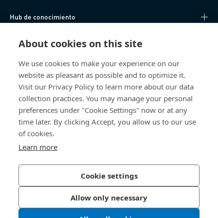
Hub de conocimiento
About cookies on this site
Acceso Directo
We use cookies to make your experience on our
Sobre nosotros
website as pleasant as possible and to optimize it.
Visit our Privacy Policy to learn more about our data
Bossard España
collection practices. You may manage your personal
preferences under "Cookie Settings" now or at any
SC Trade Center
time later. By clicking Accept, you allow us to our use
Av. de les Corts Catalanes, 8
08173 Sant Cugat del Vallès (Barcelona)
of cookies.
España
Learn more
Cookie settings
Política de Privacidad
Imprimir
Allow only necessary
Accesibilidad