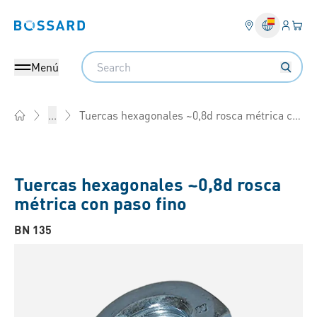
Ingresa
Cest
Bossard homepage
Search
Menú
Tuercas hexagonales ~0,8d rosca métrica con paso fino
...
Home
Tuercas hexagonales ~0,8d rosca
métrica con paso fino
BN 135