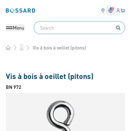
Connex
Votre
Bossard homepage
Search
Menu
Vis à bois à oeillet (pitons)
...
Home
Vis à bois à oeillet (pitons)
BN 972