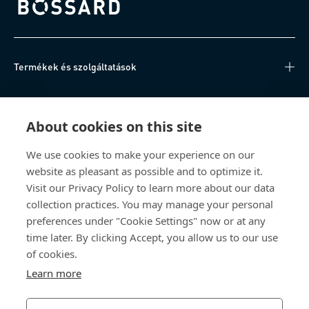
Bossard homepage
Termékek és szolgáltatások
Tudásközpont
About cookies on this site
Közvetlen hozzáférés
We use cookies to make your experience on our
website as pleasant as possible and to optimize it.
Rólunk
Visit our Privacy Policy to learn more about our data
collection practices. You may manage your personal
Bossard Magyarország
preferences under "Cookie Settings" now or at any
time later. By clicking Accept, you allow us to our use
Szarkaláb u. 3.
2800 Tatabánya
of cookies.
Magyarország
Learn more