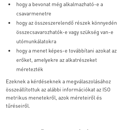
hogy a bevonat még alkalmazható-e a
csavarmenetre
hogy az összeszerelendő részek könnyedén
összecsavarozhatók-e vagy szükség van-e
utómunkálatokra
hogy a menet képes-e továbbítani azokat az
erőket, amelyekre az alkatrészeket
méretezték
Ezeknek a kérdéseknek a megválaszolásához
összeállítottuk az alábbi információkat az ISO
metrikus menetekről, azok méreteiről és
tűréseiről.