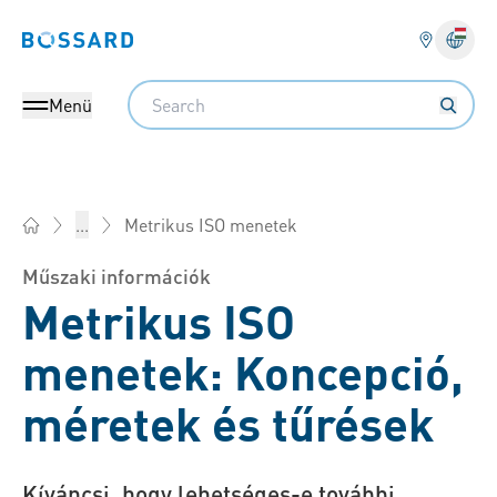
Bossard homepage
Search
Menü
Metrikus ISO menetek
...
Bossard Magyarország - Rögzítéstechnika, Mérnöki szolgálta
Műszaki információk
Metrikus ISO
menetek: Koncepció,
méretek és tűrések
Kíváncsi, hogy lehetséges-e további