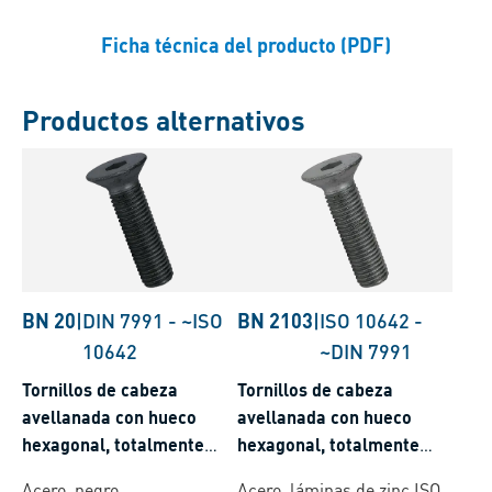
Ficha técnica del producto (PDF)
Productos alternativos
BN 20
|
DIN 7991
-
~ISO
BN 2103
|
ISO 10642
-
10642
~DIN 7991
Tornillos de cabeza
Tornillos de cabeza
avellanada con hueco
avellanada con hueco
hexagonal, totalmente
hexagonal, totalmente
roscados
roscados
Acero, negro
Acero, láminas de zinc ISO