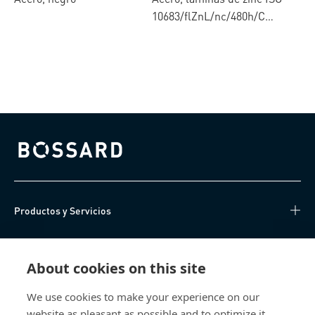
10683/flZnL/nc/480h/C
(µ=0.12-0.18)
Bossard homepage
Productos y Servicios
Centro de Conocimiento
About cookies on this site
Acceso Directo
We use cookies to make your experience on our
website as pleasant as possible and to optimize it.