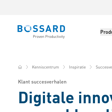
Prod
Bossard homepage
Kenniscentrum
Inspiratie
Succesve
Bossard Nederland - bevestigingsartikelen, engineeri
Klant succesverhalen
Digitale inno