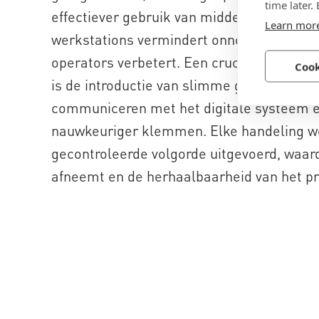
time later.
effectiever gebruik van middelen. De invoe
Learn mor
werkstations vermindert onnodig transport
operators verbetert. Een cruciaal onderde
Cook
is de introductie van slimme gereedscha
communiceren met het digitale systeem e
nauwkeuriger klemmen. Elke handeling wo
gecontroleerde volgorde uitgevoerd, waar
afneemt en de herhaalbaarheid van het p