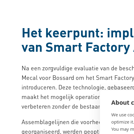
Het keerpunt: imp
van Smart Factory
Na een zorgvuldige evaluatie van de besc
Mecal voor Bossard om het Smart Factory
introduceren. Deze technologie, gebasee
maakt het mogelijk operationele precisie 
About c
verbeteren zonder de bestaande productie
We use coo
Assemblagelijnen die voorheen in batches
optimize it
You may ma
georganiseerd, werden geoptimaliseerd v