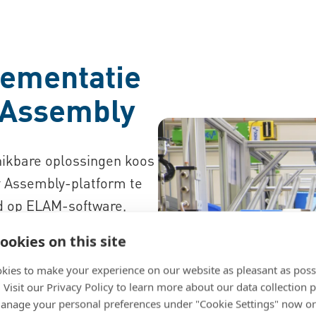
lementatie
 Assembly
hikbare oplossingen koos
 Assembly-platform te
rd op ELAM-software,
en kwaliteitsbeheer te
ookies on this site
structuur te verstoren.
kies to make your experience on our website as pleasant as poss
 op werktafels waren
. Visit our Privacy Policy to learn more about our data collection p
nage your personal preferences under "Cookie Settings" now or
oor betere ergonomie en