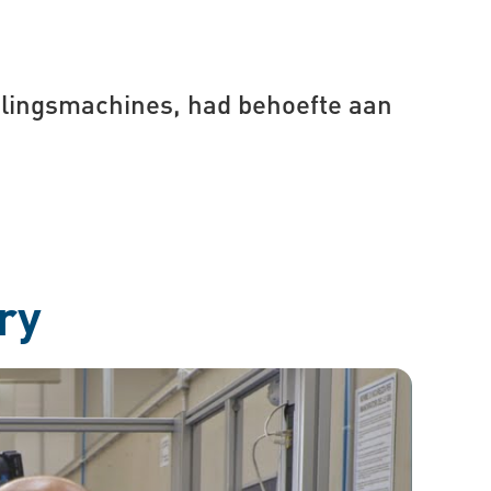
belingsmachines, had behoefte aan
ry