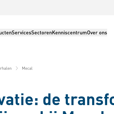
ucten
Services
Sectoren
Kenniscentrum
Over ons
Mecal
rhalen
ng, logistiek
vatie: de trans