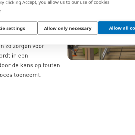
 By clicking Accept, you allow us to our use of cookies.
ring van gedigitaliseerde
e
, wat het welzijn van
el van de transformatie
Allow all c
ie settings
Allow only necessary
ppen die kunnen
n zo zorgen voor
rdt in een
door de kans op fouten
roces toeneemt.