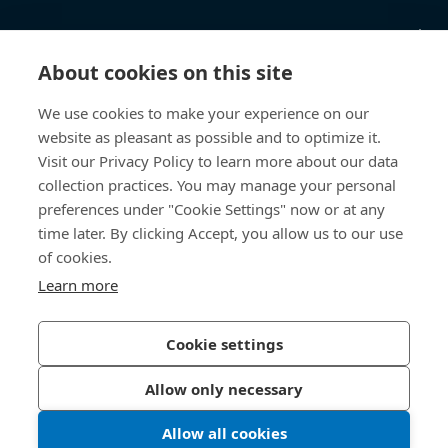
Kenniscentrum
About cookies on this site
Directe toegang
We use cookies to make your experience on our
website as pleasant as possible and to optimize it.
Over ons
Visit our Privacy Policy to learn more about our data
collection practices. You may manage your personal
Bossard Nederland
preferences under "Cookie Settings" now or at any
Platinaweg 4
time later. By clicking Accept, you allow us to our use
NL-1362 JL Almere
of cookies.
Nederland
Learn more
Cookie settings
Privacybeleid
Website-informatie
Allow only necessary
Toegankelijkheid
Allow all cookies
© 2026 Bossard