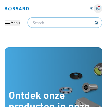
Bossard homepage
Search
Menu
Bossard Nederland - bevestigingsartikelen, engineering, logisti
Ontdek onze
producten in onze