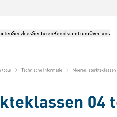
ucten
Services
Sectoren
Kenniscentrum
Over ons
Moeren: sterkteklassen 
 tools
Technische Informatie
ng, logistiek
kteklassen 04 t