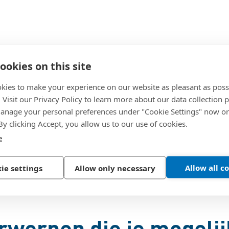
dere definities van:
ookies on this site
n met ISO metrische draad (grof)
kies to make your experience on our website as pleasant as poss
. Visit our Privacy Policy to learn more about our data collection p
 voor moeren met een hoogte ≥ 0,5 d,
nage your personal preferences under "Cookie Settings" now or
 By clicking Accept, you allow us to our use of cookies.
e
Allow all c
ie settings
Allow only necessary
ren
werpen die je mogelij