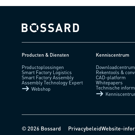
Bossard homepage
Producten & Diensten
Kenniscentrum
Productoplossingen
Downloadcentru
Smart Factory Logistics
Rekentools & conv
Smart Factory Assembly
CAD-platform
Assembly Technology Expert
Whitepapers
Technische inform
Webshop
Kenniscentr
© 2026 Bossard
Privacybeleid
Website-info