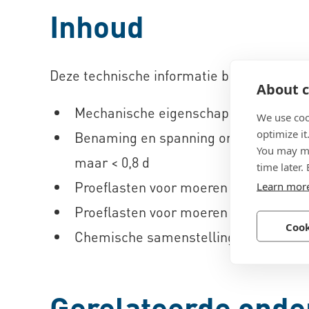
Inhoud
Deze technische informatie bevat onder an
About c
Mechanische eigenschappen van moere
We use coo
optimize it
Benaming en spanning onder proeflast
You may ma
maar < 0,8 d
time later.
Proeflasten voor moeren
Learn mor
Proeflasten voor moeren
0,8 d
Cook
Chemische samenstellingen van moe
Gerelateerde onder