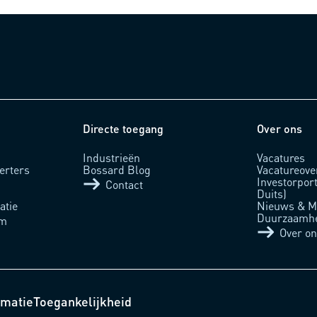
Directe toegang
Over ons
m
Industrieën
Vacatures
erters
Bossard Blog
Vacatureove
Investorpor
Contact
Duits)
atie
Nieuws & M
Duurzaamh
um
Over o
rmatie
Toegankelijkheid