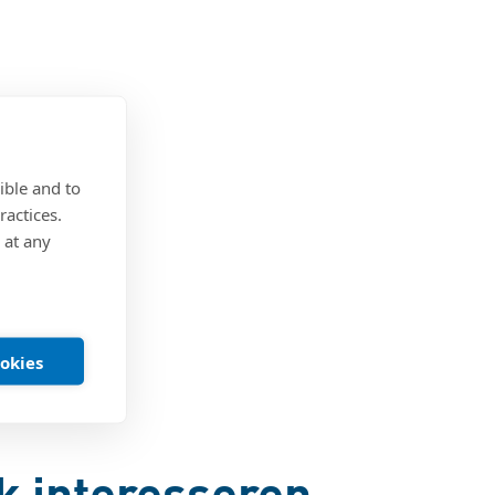
ible and to
ractices.
 at any
ookies
k interesseren