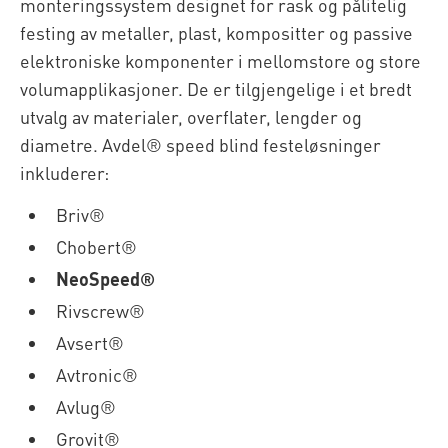
monteringssystem designet for rask og pålitelig
festing av metaller, plast, kompositter og passive
elektroniske komponenter i mellomstore og store
volumapplikasjoner. De er tilgjengelige i et bredt
utvalg av materialer, overflater, lengder og
diametre. Avdel® speed blind festeløsninger
inkluderer:
Briv®
Chobert®
NeoSpeed®
Rivscrew®
Avsert®
Avtronic®
Avlug®
Grovit®