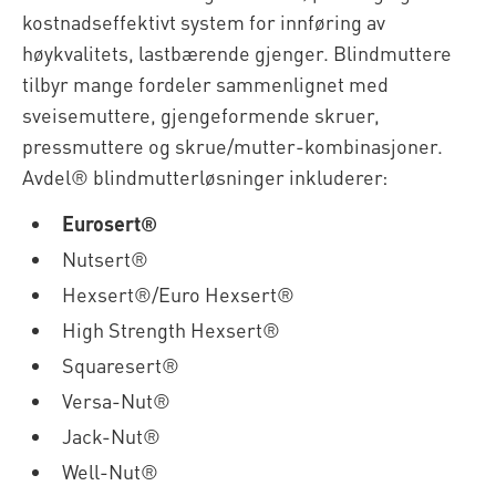
kostnadseffektivt system for innføring av
høykvalitets, lastbærende gjenger. Blindmuttere
tilbyr mange fordeler sammenlignet med
sveisemuttere, gjengeformende skruer,
pressmuttere og skrue/mutter-kombinasjoner.
Avdel® blindmutterløsninger inkluderer:
Eurosert®
Nutsert®
Hexsert®/Euro Hexsert®
High Strength Hexsert®
Squaresert®
Versa-Nut®
Jack-Nut®
Well-Nut®