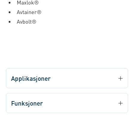
Maxlok®
Avtainer®
Avbolt®
Applikasjoner
Funksjoner