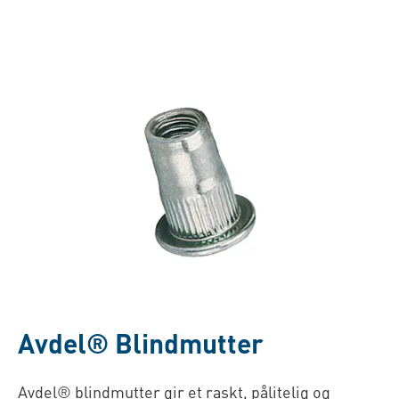
Avdel® Blindmutter
Avdel® blindmutter gir et raskt, pålitelig og