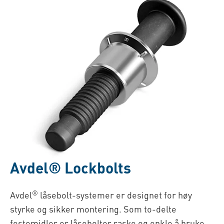
Avdel® Lockbolts
®
Avdel
låsebolt-systemer er designet for høy
styrke og sikker montering. Som to-delte
festemidler er låsebolter raske og enkle å bruke,