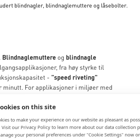
udert blindnagler, blindnaglemuttere og låsebolter.
.
Blindnaglemuttere
og
blindnagle
lgangsapplikasjoner, fra høy styrke til
duksjonskapasitet -
"speed riveting"
er minutt. For applikasjoner i miljøer med
rer en sikker og ikke-løsbar forbindelse.
ookies on this site
forskjellige typer nagler, hodeformer og
kies to make your experience on our website as pleasant as poss
er, fra stål til plast, og til og med
. Visit our Privacy Policy to learn more about our data collection p
nage your personal preferences under "Cookie Settings" now or