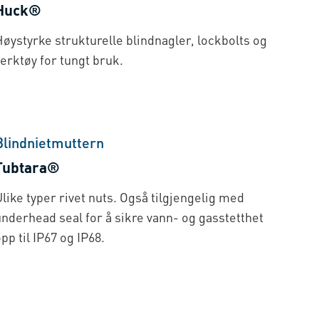
Huck®
øystyrke strukturelle blindnagler, lockbolts og
erktøy for tungt bruk.
Blindnietmuttern
Tubtara®
like typer rivet nuts. Også tilgjengelig med
underhead seal for å sikre vann- og gasstetthet
pp til IP67 og IP68.