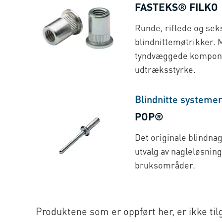
FASTEKS® FILKO
Runde, riflede og se
blindnittemøtrikker. 
tyndvæggede kompon
udtræksstyrke.
Blindnitte systeme
POP®
Det originale blindnag
utvalg av nagleløsning
bruksområder.
Produktene som er oppført her, er ikke til