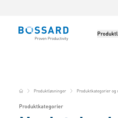
Produktl
Bossard homepage
Produktløsninger
Produktkategorier og
Bossard Norge - Festemidler, Ingeniørtjenester, Logi
Produktkategorier