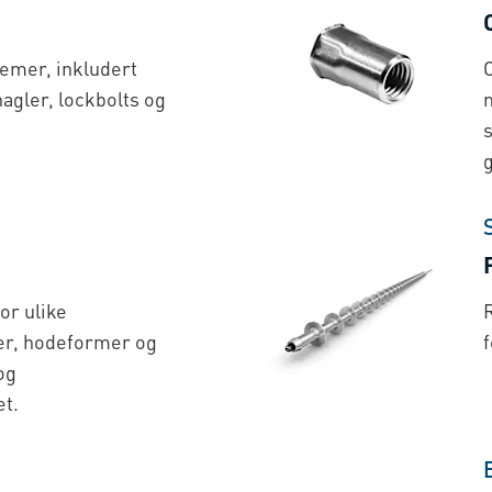
emer, inkludert
agler, lockbolts og
or ulike
R
er, hodeformer og
og
et.