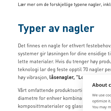
Lær mer om de forskjellige typene nagler, inkl
Typer av nagler
Det finnes en nagle for ethvert festebehov
systemer gir løsningen for dine ensidige ti
lette materialer. Hvis du trenger høy pro
teknologi lar deg feste opptil 70 nagler p
høy vibrasjon,
låsenagler, "Lockbolts"
sik
About c
Vårt omfattende produktsortiment dekker 
We use coo
diametre for enhver kombinasjon av material
optimize it
komposittmaterialer og glassfiber:
You may ma