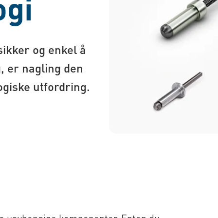
ogi
sikker og enkel å
, er nagling den
ogiske utfordring.
to uavhengige komponenter. Enten du