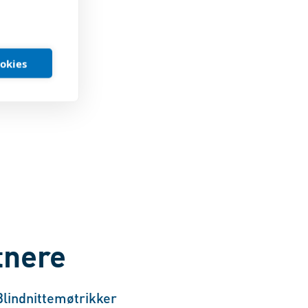
ookies
tnere
Blindnittemøtrikker