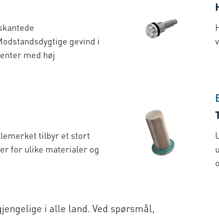
kskantede
H
Modstandsdygtige gevind i
v
enter med høj
r
lemerket tilbyr et stort
U
er for ulike materialer og
o
gjengelige i alle land. Ved spørsmål,