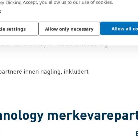
 By clicking Accept, you allow us to our use of cookies.
e
Allow all c
ie settings
Allow only necessary
iske håndverktøy til full automatisering
artnere innen nagling, inkludert
chnology merkevarepar
r