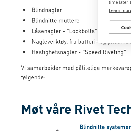
time later.
Blindnagler
Learn mor
Blindnitte muttere
Cook
Låsenagler - "Lockbolts"
Nagleverktøy, fra batteri- og pneumat
Hastighetsnagler - "Speed Riveting"
Vi samarbeider med pålitelige merkevarep
følgende:
Møt våre Rivet Te
Blindnitte systeme