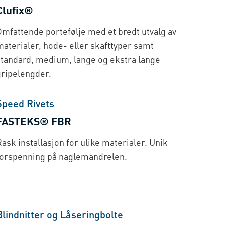
Clufix®
Omfattende portefølje med et bredt utvalg av
materialer, hode- eller skafttyper samt
standard, medium, lange og ekstra lange
gripelengder.
Speed Rivets
FASTEKS® FBR
ask installasjon for ulike materialer. Unik
forspenning på naglemandrelen.
Blindnitter og Låseringbolte