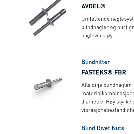
AVDEL®
Omfattende naglesyst
blindnagler og hurtign
nagleverktøy.
Blindnitter
FASTEKS® FBR
Allsidige blindnagler f
materialkombinasjon
diametre. Høy styrke 
vibrasjonsbestandigh
Blind Rivet Nuts