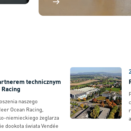
partnerem technicznym
 Racing
oszenia naszego
Heer Ocean Racing,
ko-niemieckiego żeglarza
ie dookoła świata Vendée