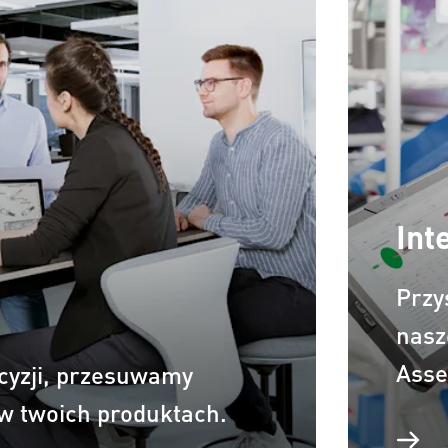
Int
Przy
nasz
Asse
ecyzji, przesuwamy
 w twoich produktach.