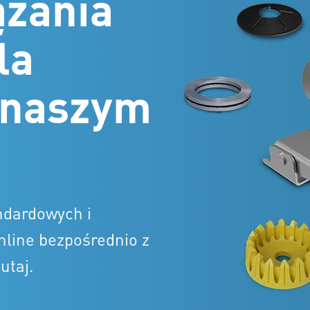
ązania
la
 naszym
ndardowych i
line bezpośrednio z
utaj.