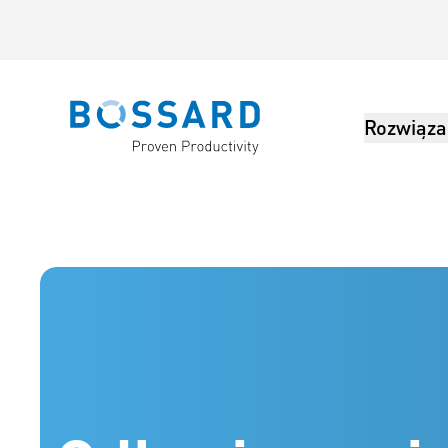
Rozwiąza
Bossard homepage
Bossard Polska - Elementy złączne, inżynieria, logistyka produkc