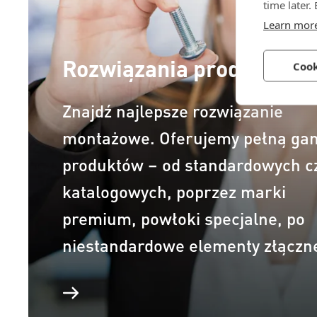
time later.
Learn mor
Rozwiązania produktowe
Cook
Znajdź najlepsze rozwiązanie
montażowe. Oferujemy pełną ga
produktów – od standardowych c
katalogowych, poprzez marki
premium, powłoki specjalne, po
niestandardowe elementy złączn