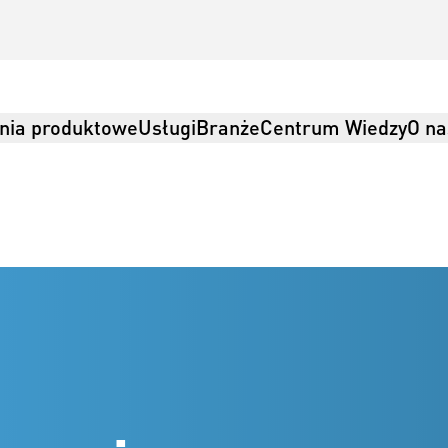
nia produktowe
Usługi
Branże
Centrum Wiedzy
O na
ji