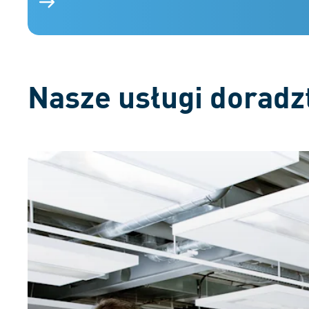
Różne elementy złączne na niebieskim tle
Nasze usługi doradzt