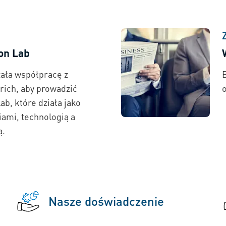
on Lab
ała współpracę z
urich, aby prowadzić
b, które działa jako
ami, technologią a
ą.
Nasze doświadczenie