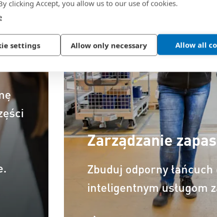
 By clicking Accept, you allow us to our use of cookies.
e
Allow all c
ie settings
Allow only necessary
mę
zęści
Zarządzanie zapas
e.
Zbuduj odporny łańcuch 
inteligentnym usługom z