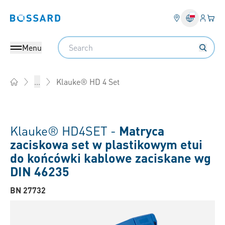
Login
Twój
Bossard homepage
Search
Menu
Klauke® HD 4 Set
...
Home
Klauke® HD4SET -
Matryca
zaciskowa set w plastikowym etui
do końcówki kablowe zaciskane wg
DIN 46235
BN 27732