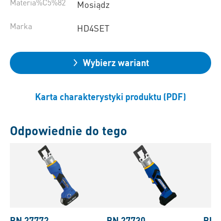
Materia%C5%82
Mosiądz
Marka
HD4SET
Wybierz wariant
Karta charakterystyki produktu (PDF)
Odpowiednie do tego
BN 27772
BN 27730
BN 