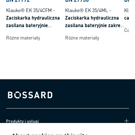
Klauke® EK 35/4CFM
-
Klauke® EK 35/4ML
-
Klau
Zaciskarka hydrauliczna
Zaciskarka hydrauliczna
cabl
zasilana bateryjnie
zasilana bateryjnie zakres
Coppe
zasilana bateryjnie Makita
zaciskania 6-150 mm²
Różne materiały
Różne materiały
zakres zaciskania 6-150
mm²
Bossard homepage
Produkty i usługi