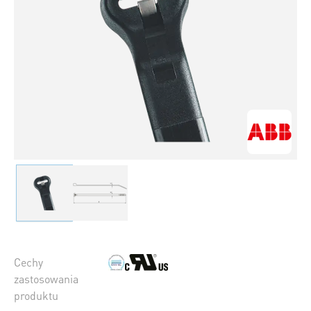
Cechy
zastosowania
produktu