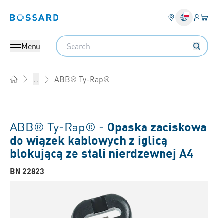
Login
Twój
Bossard homepage
Search
Menu
ABB® Ty-Rap®
...
Home
ABB® Ty-Rap® -
Opaska zaciskowa
do wiązek kablowych z iglicą
blokującą ze stali nierdzewnej A4
BN 22823