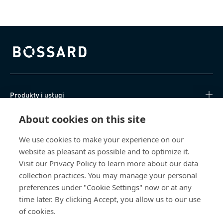
Bossard homepage
Produkty i usługi
About cookies on this site
Centrum Wiedzy
We use cookies to make your experience on our
Bezpośredni dostęp
website as pleasant as possible and to optimize it.
Visit our Privacy Policy to learn more about our data
O nas
collection practices. You may manage your personal
preferences under "Cookie Settings" now or at any
Bossard Poland
time later. By clicking Accept, you allow us to our use
of cookies.
poland@bossard.com