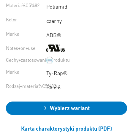
Materia%C5%82
Poliamid
Kolor
czarny
Marka
ABB®
Notes+on+use
Cechy+zastosowania+produktu
Marka
Ty-Rap®
Rodzaj+materia%C5%82u
PA 6.6
Wybierz wariant
Karta charakterystyki produktu (PDF)