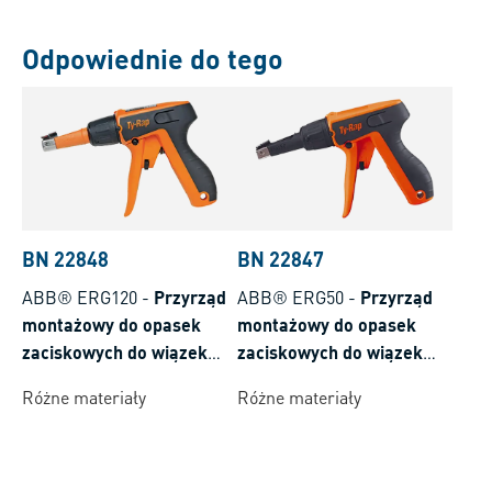
Odpowiednie do tego
BN 22848
BN 22847
ABB® ERG120
-
Przyrząd
ABB® ERG50
-
Przyrząd
montażowy do opasek
montażowy do opasek
zaciskowych do wiązek
zaciskowych do wiązek
kablowych z końcówką
kablowych
Różne materiały
Różne materiały
obrotową o 360°