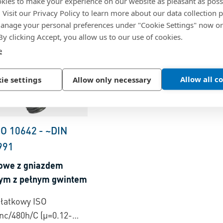
kies to make your experience on our website as pleasant as poss
. Visit our Privacy Policy to learn more about our data collection p
nage your personal preferences under "Cookie Settings" now or
 By clicking Accept, you allow us to our use of cookies.
e
Allow all c
ie settings
Allow only necessary
SO 10642
-
~DIN
991
owe z gniazdem
nym z pełnym gwintem
płatkowy ISO
nc/480h/C (µ=0.12-