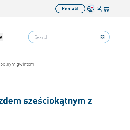
Login
Twój koszyk
Kontakt
Search
s
z pełnym gwintem
azdem sześciokątnym z