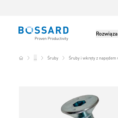
Rozwiąza
Bossard homepage
...
Śruby
Śruby i wkręty z napęde
Home