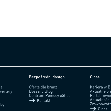
Bezpośredni dostęp
O nas
ia
Oferta dla branż
Kariera w B
wertery
Bossard Blog
Aktualne of
Centrum Pomocy eShop
Portal Inwe
Aktualności
Kontakt
Zrównoważo
dzy
O nas