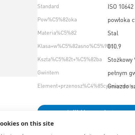
Standard
ISO 10642
Pow%C5%82oka
powłoka c
Materia%C5%82
Stal
Klasa+w%C5%82asno%C5%9Bci
010.9
Kszta%C5%82t+%C5%82ba
Stożkowy 
Gwintem
pełnym g
Element+przenosz%C4%85cy+moment+
Gniazdo s
Wybierz wariant
ookies on this site