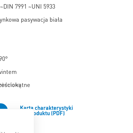
 ~DIN 7991 ~UNI 5933
ynkowa pasywacja biała
90°
wintem
obrotowy
ześciokątne
Karta charakterystyki
produktu (PDF)