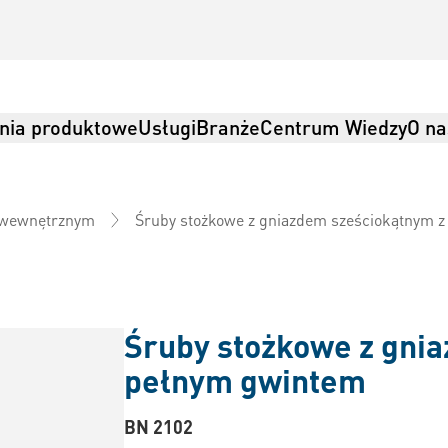
nia produktowe
Usługi
Branże
Centrum Wiedzy
O na
Śruby stożkowe z gniazdem sześciokątnym 
m wewnętrznym
Śruby stożkowe z gni
pełnym gwintem
BN 2102