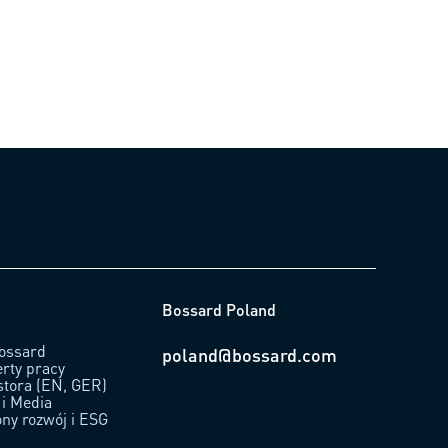
Bossard Poland
ossard
poland@bossard.com
erty pracy
stora (EN, GER)
 i Media
ny rozwój i ESG