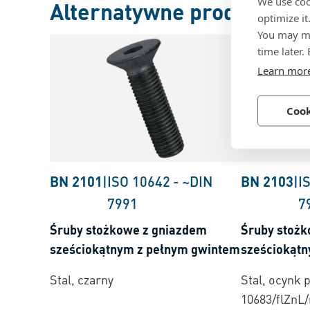
We use coo
Alternatywne produkty
optimize it
You may ma
time later.
Learn mor
Cook
BN 2101
|
ISO 10642
-
~DIN
BN 2103
|
I
7991
7
Śruby stożkowe z gniazdem
Śruby stożk
sześciokątnym z pełnym gwintem
sześciokąt
Stal, czarny
Stal, ocynk 
10683/flZnL/