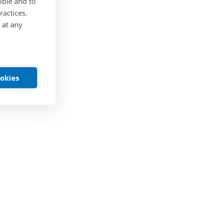
ible and to
ractices.
 at any
ookies