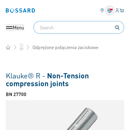
Login
Twój
Bossard homepage
Search
Menu
Odprężone połączenia zaciskowe
...
Home
Klauke® R -
Non-Tension
compression joints
BN 27700