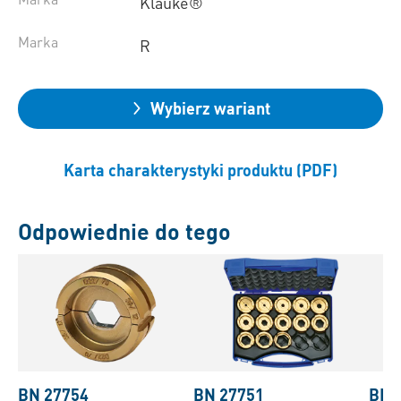
Klauke®
Marka
R
Wybierz wariant
Karta charakterystyki produktu (PDF)
Odpowiednie do tego
BN 27754
BN 27751
BN 