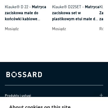
Klauke® D 22
-
Matryca
Klauke® D22SET
-
Matryca
Klau
zaciskowa małe do
zaciskowa set w
Zaci
końcówki kablowe
plastikowym etui małe do
zasi
zaciskane wg DIN 46235
końcówki kablowe
akum
Mosiądz
Mosiądz
Różn
zaciskane wg DIN 46235
zakr
mm²
Bossard homepage
Produkty i usługi
About cookies on this site
Centrum Wiedzy