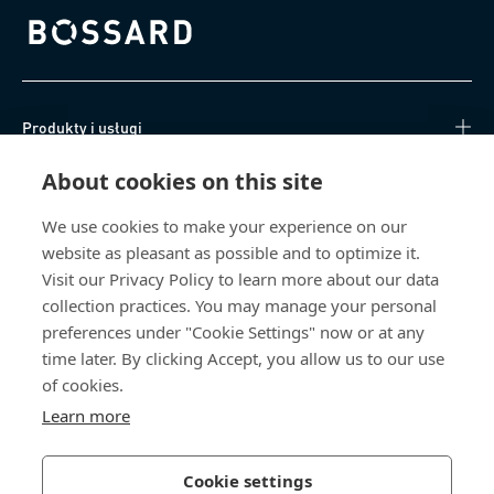
Bossard homepage
Produkty i usługi
About cookies on this site
Centrum Wiedzy
We use cookies to make your experience on our
Bezpośredni dostęp
website as pleasant as possible and to optimize it.
Visit our Privacy Policy to learn more about our data
O nas
collection practices. You may manage your personal
preferences under "Cookie Settings" now or at any
Bossard Poland
time later. By clicking Accept, you allow us to our use
of cookies.
poland@bossard.com
Learn more
Cookie settings
Polityka prywatności
Impressum