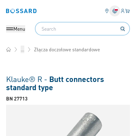
Login
Twój
Bossard homepage
Search
Menu
Złącza doczołowe standardowe
...
Home
Klauke® R -
Butt connectors
standard type
BN 27713