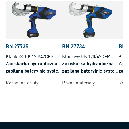
BN 27735
BN 27734
BN 
Klauke® EK 120/42CFB
-
Klauke® EK 120/42CFM
-
Klau
Zaciskarka hydrauliczna
Zaciskarka hydrauliczna
Zaci
zasilana bateryjnie system
zasilana bateryjnie system
zasi
akumulatorowy Bosch
akumulatorowy Makita
zaci
Różne materiały
Różne materiały
Różn
zakres zaciskania 16-400
zakres zaciskania 16-400
mm²
mm²