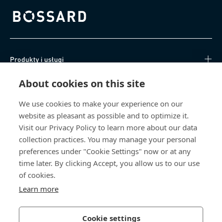
Bossard homepage
Produkty i usługi
About cookies on this site
Centrum Wiedzy
We use cookies to make your experience on our
Bezpośredni dostęp
website as pleasant as possible and to optimize it.
Visit our Privacy Policy to learn more about our data
O nas
collection practices. You may manage your personal
preferences under "Cookie Settings" now or at any
Bossard Poland
time later. By clicking Accept, you allow us to our use
of cookies.
poland@bossard.com
Learn more
Cookie settings