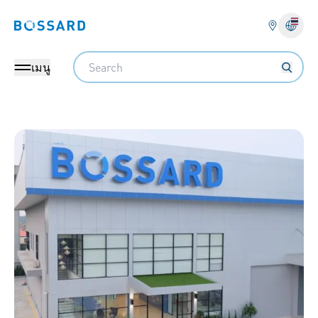
Bossard homepage
Search
เมนู