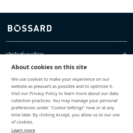
Bossard homepage
ผลิตภัณฑ์และบริการ
About cookies on this site
ศูนย์การเรียนรู้
We use cookies to make your experience on our
การเข้าถึงโดยตรง
website as pleasant as possible and to optimize it.
Visit our Privacy Policy to learn more about our data
เกี่ยวกับเรา
collection practices. You may manage your personal
preferences under "Cookie Settings" now or at any
time later. By clicking Accept, you allow us to our use
Bossard (Thailand) Limited
of cookies.
103 Motorway Road, Khlong Song Ton Nun
Learn more
Lat Krabang, Bangkok 10520