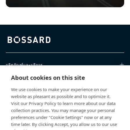
Bossard homepage
ผลิตภัณฑ์และบริการ
About cookies on this site
ศูนย์การเรียนรู้
We use cookies to make your experience on our
การเข้าถึงโดยตรง
website as pleasant as possible and to optimize it.
Visit our Privacy Policy to learn more about our data
เกี่ยวกับเรา
collection practices. You may manage your personal
preferences under "Cookie Settings" now or at any
Bossard (Thailand) Limited
time later. By clicking Accept, you allow us to our use