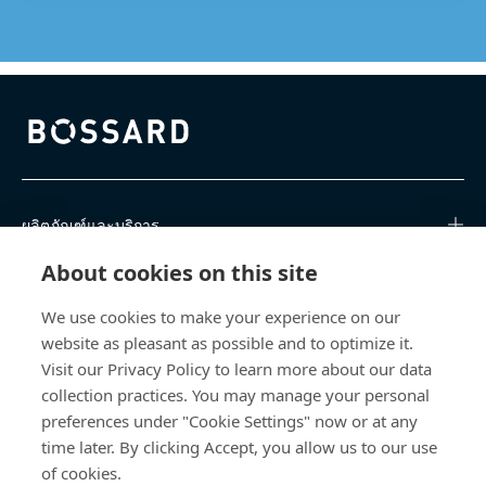
Bossard homepage
ผลิตภัณฑ์และบริการ
About cookies on this site
ศูนย์การเรียนรู้
We use cookies to make your experience on our
การเข้าถึงโดยตรง
website as pleasant as possible and to optimize it.
Visit our Privacy Policy to learn more about our data
เกี่ยวกับเรา
collection practices. You may manage your personal
preferences under "Cookie Settings" now or at any
Bossard (Thailand) Limited
time later. By clicking Accept, you allow us to our use
of cookies.