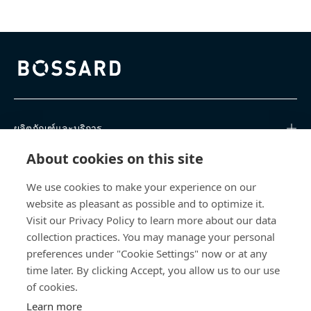
Bossard homepage
ผลิตภัณฑ์และบริการ
About cookies on this site
ศูนย์การเรียนรู้
We use cookies to make your experience on our
การเข้าถึงโดยตรง
website as pleasant as possible and to optimize it.
Visit our Privacy Policy to learn more about our data
เกี่ยวกับเรา
collection practices. You may manage your personal
preferences under "Cookie Settings" now or at any
time later. By clicking Accept, you allow us to our use
Bossard (Thailand) Limited
of cookies.
103 Motorway Road, Khlong Song Ton Nun
Learn more