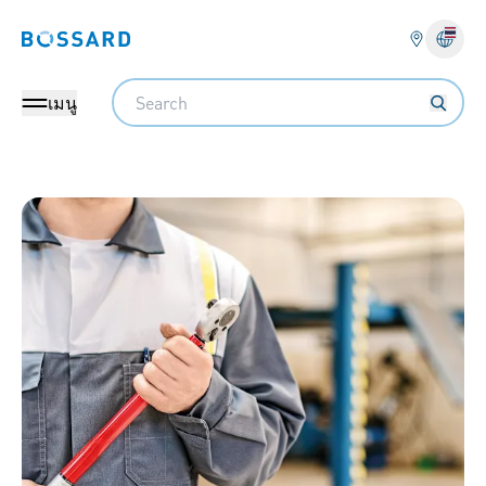
Bossard homepage
Search
เมนู