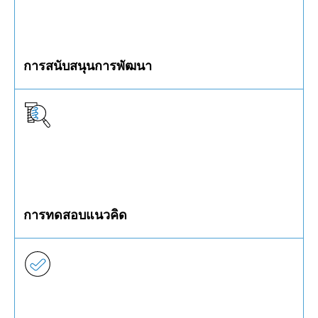
การสนับสนุนการพัฒนา
เครื่องคำนวณออนไลน์ พอร์ทัล CAD และบริการสำหรับ
ต้นแบบและซีรีส์ขนาดเล็กช่วยในการพัฒนา
การทดสอบแนวคิด
ด้วยห้องปฏิบัติการทดสอบทางเทคนิคสุดล้ำสมัยของเรา
คุณสามารถมั่นใจได้ว่าผลิตภัณฑ์ของคุณตรงตามข้อ
กำหนดที่จำเป็น