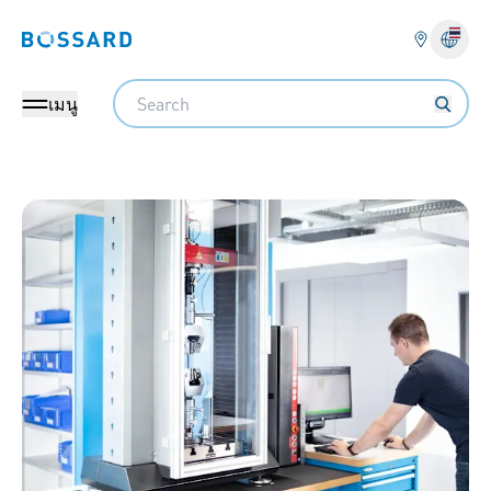
Bossard homepage
Search
เมนู