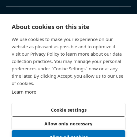
Sản phẩm & Dịch vụ
About cookies on this site
Trung tâm Kiến thức
We use cookies to make your experience on our
website as pleasant as possible and to optimize it.
Truy cập trực tiếp
Visit our Privacy Policy to learn more about our data
collection practices. You may manage your personal
Về Chúng Tôi
preferences under "Cookie Settings" now or at any
time later. By clicking Accept, you allow us to our use
Bossard Việt Nam
of cookies.
Learn more
80 - 82 Nguyễn Văn Kỉnh
P. Cát Lái, TP. HCM, Việt Nam
Cookie settings
Allow only necessary
Chính sách Bảo mật
Ấn hiệu (Imprint)
Allow all cookies