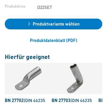
Produktlinie
D22SET
Produktvariante wählen
Produktdatenblatt (PDF)
Hierfür geeignet
BN 27702
|
DIN 46235
BN 27703
|
DIN 46235
BN 