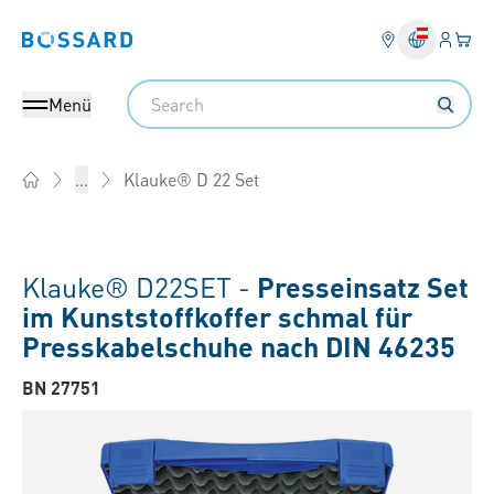
Anmel
Ihr 
Bossard homepage
Search
Menü
Klauke® D 22 Set
...
Home
Klauke® D22SET -
Presseinsatz Set
im Kunststoffkoffer schmal für
Presskabelschuhe nach DIN 46235
BN 27751