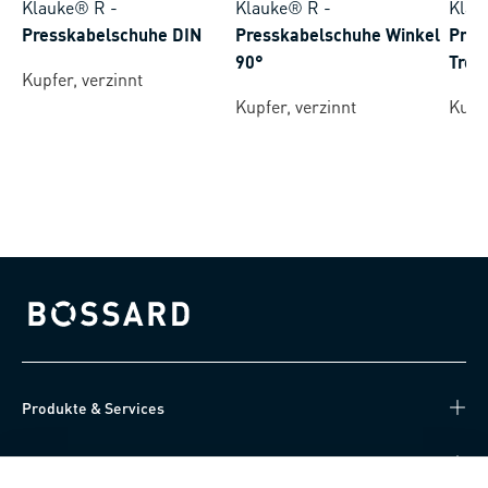
Klauke® R
-
Klauke® R
-
Klau
Presskabelschuhe DIN
Presskabelschuhe Winkel
Pres
90°
Tren
Kupfer, verzinnt
Kupfer, verzinnt
Kupfe
Bossard homepage
Produkte & Services
Wissen